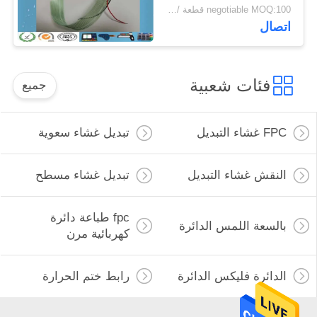
negotiable MOQ:100 قطعة / الوحدة
اتصال
فئات شعبية
جميع
FPC غشاء التبديل
تبديل غشاء سعوية
النقش غشاء التبديل
تبديل غشاء مسطح
fpc طباعة دائرة
بالسعة اللمس الدائرة
كهربائية مرن
الدائرة فليكس الدائرة
رابط ختم الحرارة