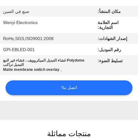
مكان المنشأ:
صنع في الصين
مراقبة
اسم العلامة
Wenyi Electronics
الجودة
التجارية:
إصدار الشهادات:
RoHs,SGS,ISO9001:2008
اتصل
رقم الموديل:
GPI-EBLED-001
بنا
تسليط الضوء:
Polydome غشاء التبديل الميكروويف ، غشاء غير لامع
التبديل تراكب
,
Matte membrane switch overlay
اطلب
اقتباس
اتصل بنا!
خريطة
الموقع
منتجات مماثلة
PRIVACY