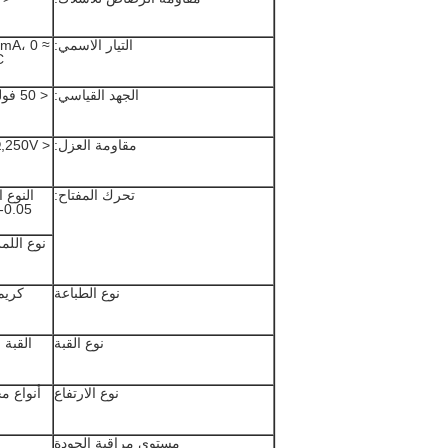
التيار الاسمي:
mA، 0 ≈
C
الجهد القياسي:
< 50 فولت، DC
مقاومة العزل:
Ω,250V
تحرك المفتاح:
النوع 
0.05-0.3mm
نوع الطباعة
كريم
نوع القبة
القبة 
نوع الارتفاع
أنواع مخ
مستوى مراقبة الجودة