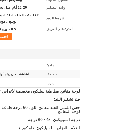
تفاصيل التغليف:
ploybag ، علبة كرتون
وقت التسليم:
12-20 أيام عمل بعد العفن
/ A، D / P
شروط الدفع:
يونيون، مون
القدرة على العرض:
0.5 مليون / الشهر
اتصل
مادة:
مطبعة:
بالشاشة الحريرية بألو
إبراز:
لوحة مفاتيح مطاطية سليكون مخصصة لأغراض 3C طباعة شاشة حرير 60 درجة لامعة عالية
فك تشفير البند:
حس اللمس الجيد مفاتيح اللون 60 درجة طباعة الشاشة الحريرية عالية اللمعان 3C المنتجات استخدام سيليكون التحكم
لوحة المفاتيح
درجة السيليكون: 45~ 60 درجة
العلامة التجارية للسيليكون: داو كورنغ