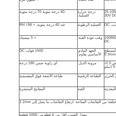
25-100
درجة حرارة
-40 درجة مئوية 70 درجة مئوية
30V D
العملية:
العملية الرطوبة
عند 40 درجة مئوية، < 98٪ RH
< 100M
وقت عودة القبة:
< 5 ميسيك
DC
المسطح
الجهد المادي
1500 فولت DC
الأساسي يقاوم:
نوع اللمس:0.3-
مرونة الذيل:
أي زاوية ضمن 180 درجة
1.5ملم
 الحرير
الطباعة الرقمية
طباعة الأشعة فوق البنفسجية
المعدنية
القبة
المفاتيح المنتشرة
تلفة من النقاشات المتاحة، ارتفاع النقاشات ما يصل إلى 1.2mm
معدل العيوب أقل من 4 قطع من 1000 قطعة