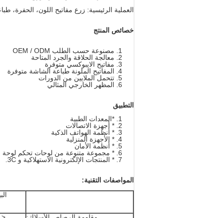
العملية الرئيسية: زرع مفاتيح اللون، الحفرة، طبا
خصائص المنتج
مصنوعة حسب الطلب OEM / ODM
معالجة الحلاقة والجرد المتاحة
مفاتيح الايبوكسي متوفرة
المفاتيح الملونة طباعة الشاشة متوفرة
تتحمل الملايين من الدورات
المظهر الخارجي المثالي
التطبيق
*المعدات الطبية
* أجهزة الاتصالات
* أنظمة الهواتف الذكية
* الأجهزة المنزلية
* أنظمة الأمان
* مجموعة متنوعة من لوحات تحكم لوحة ال
* المنتجات الإلكترونية الاستهلاكية و 3C.
المواصفات التقنية:
الب
مقاومة الرصاص للأسلاك:
< 1Ω/CM