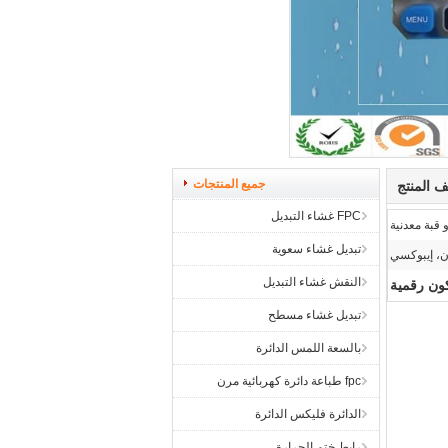
جميع المنتجات
 المنتج
FPC غشاء التبديل
 قبة معدنية
تبديل غشاء سعوية
ن، إيبوكسي
النقش غشاء التبديل
كون رقمية
تبديل غشاء مسطح
بالسعة اللمس الدائرة
fpc طباعة دائرة كهربائية مرن
الدائرة فليكس الدائرة
رابط ختم الحرارة