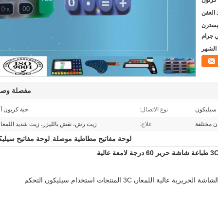
T / T، L / C، D ، ويسترن
ي جرام
مفصلة وصف
سيليكون
نوع الاتصال:
حبة كربون أو
ان مختلفة
علاج:
زيت رش، نقش بالليزر، زيت شديد اللمعا
لوحة مفاتيح مطاطية موصلة
لوحة مفاتيح سيلي
,