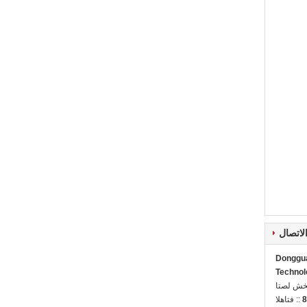
لاتصال
Donggua
Technol
ل شخص:
8
الهاتف ::