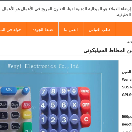
إرضاء العملاء هو الميدالية الذهبية لدينا، التعاون المربح في الأعمال هو الأعمال
الحقيقية.
طلب اقتباس
اتصل بنا
ضبط الجودة
جولة في الم
وني
من المطاط السيليكوني
الصين
Wenyi
SGS,
GPI-
500pcs
negot