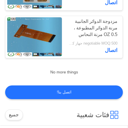
اتصال
10
القباب المعدنية عن
مزدوجة الدوائر الجانبية
مرنة الدوائر المطبوعة ،
طريق اللمس
0.5 OZ مرنة النحاس
يرتدون فليكس الدوائر
negotiable MOQ:500 جهاز كمبيوتر شخصى / الكثير
المطبوعة
اتصال
13
No more things
تبديل قبة بولي
اتصل بنا!
فئات شعبية
جميع