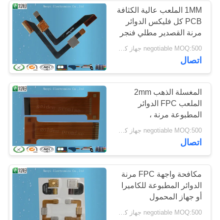
1MM الملعب عالية الكثافة
PCB كل فليكس الدوائر
14
مرنة القصدير مطلي فنجر
1-8 طبقات
negotiable MOQ:500 جهاز كمبيوتر شخصى / الكثير
الدائرة فليكس الدائرة
اتصال
المغسلة الذهب 2mm
الملعب FPC الدوائر
المطبوعة مرنة ،
Silkscreen فليكس حلبة
5
negotiable MOQ:500 جهاز كمبيوتر شخصى / الكثير
المجلس موصلات
اتصال
رابط ختم الحرارة
مكافحة واجهة FPC مرنة
الدوائر المطبوعة للكاميرا
أو جهاز المحمول
negotiable MOQ:500 جهاز كمبيوتر شخصى / الكثير