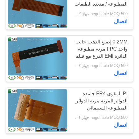
المطبوعة / متعدد الطبقات
POLICY
الدوائر المرنة لآلة نقاط
negotiable MOQ:500 جهاز كمبيوتر شخصى / الكثير
البيع
20
اتصال
بالسعة اللمس الدائرة
0.2MM إصبع الذهب جانب
واحد FPC مرنة مطبوعة
الدائرة EMI الدرع مع فيلم
الغلاف الكهرومغناطيسي
negotiable MOQ:500 جهاز كمبيوتر شخصى / الكثير
الأسود
اتصال
11
PI المقوى FR4 جامدة
fpc طباعة دائرة
الدوائر المرنة مرنة الدوائر
المطبوعة السينمائي
كهربائية مرن
0.27mm -0.36mm سمك
negotiable MOQ:500 جهاز كمبيوتر شخصى / الكثير
اتصال