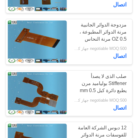
اتصال
مراقبة
الجودة
مزدوجة الدوائر الجانبية
48
مرنة الدوائر المطبوعة ،
0.5 OZ مرنة النحاس
النقش غشاء التبديل
اتصل
يرتدون فليكس الدوائر
negotiable MOQ:500 جهاز كمبيوتر شخصى / الكثير
المطبوعة
بنا
اتصال
اطلب
صلب الذى لا يصدأ
Stiffener بولياميد مرن
اقتباس
يطبع دائرة كبل 0.5 mm
13
نوع ذهب إصبع درجة
negotiable MOQ:500 جهاز كمبيوتر شخصى / الكثير
خريطة
اتصال
تبديل غشاء مسطح
الموقع
12 دبوس الشركة العامة
PRIVACY
للفوسفات مرنة الدوائر