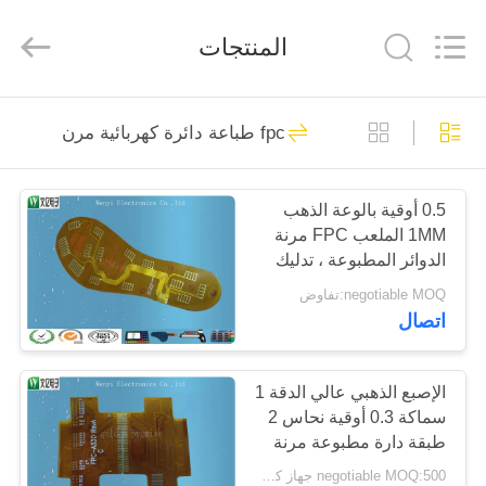
Jinyuanhang
Electronic
Technology
المنتجات
Co.,
Ltd.
All
Rights
Reserved.
الصفحة
31
fpc طباعة دائرة كهربائية مرن
الرئيسية
FPC غشاء التبديل
0.5 أوقية بالوعة الذهب
منتجات
1MM الملعب FPC مرنة
الدوائر المطبوعة ، تدليك
معلومات
القدم استخدام دائرة
negotiable MOQ:تفاوض
فليكس
اتصال
عنا
17
جولة
الإصبع الذهبي عالي الدقة 1
تبديل غشاء سعوية
سماكة 0.3 أوقية نحاس 2
في
طبقة دارة مطبوعة مرنة
المعمل
negotiable MOQ:500 جهاز كمبيوتر شخصى / الكثير