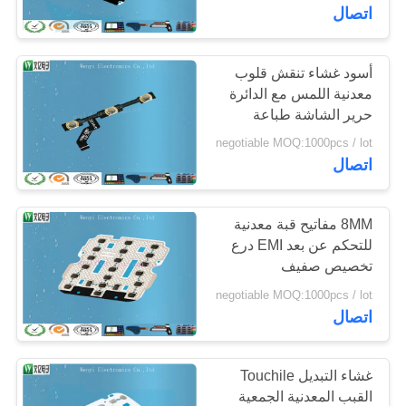
اتصال
مراقبة
الجودة
أسود غشاء تنقش قلوب
48
معدنية اللمس مع الدائرة
حرير الشاشة طباعة
النقش غشاء التبديل
اتصل
negotiable MOQ:1000pcs / lot
بنا
اتصال
اطلب
8MM مفاتيح قبة معدنية
للتحكم عن بعد EMI درع
اقتباس
تخصيص صفيف
13
negotiable MOQ:1000pcs / lot
خريطة
اتصال
تبديل غشاء مسطح
الموقع
غشاء التبديل Touchile
PRIVACY
القبب المعدنية الجمعية