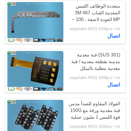
متعددة الوظائف اللمس
المعدنية القباب 3M 467
14
MP العودة لاصقة ، 100 ~
250G قوة اللمس
negotiable MOQ:1000pcs / lot
الدائرة فليكس الدائرة
اتصال
(SUS 301) قبة معدنية
مدمنة بقطعة معدنية / قبة
معدنية مطلية بالنيكل
صفيف 12 مم حجم القبة
5
negotiable MOQ:1000pcs / lot
اتصال
رابط ختم الحرارة
الفولاذ المقاوم للصدأ مدمن
قبة معدنية ورقة مع 150G
قوة اللمس 1 مليون عملية
وقت
negotiable MOQ:1000pcs / lot