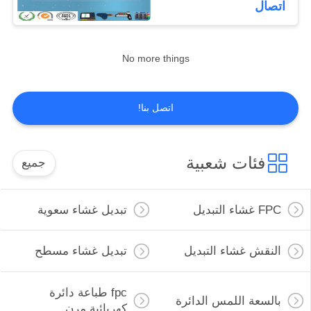
اتصال
10
القباب المعدنية عن
No more things
طريق اللمس
اتصل بنا!
فئات شعبية
جميع
13
تبديل قبة بولي
FPC غشاء التبديل
تبديل غشاء سعوية
النقش غشاء التبديل
تبديل غشاء مسطح
fpc طباعة دائرة
بالسعة اللمس الدائرة
كهربائية مرن