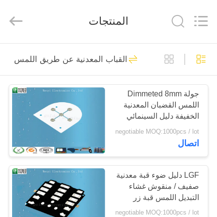
Jinyuanhang
Electronic
Technology
المنتجات
Co.,
Ltd.
All
Rights
Reserved.
الصفحة
31
القباب المعدنية عن طريق اللمس
الرئيسية
FPC غشاء التبديل
جولة Dimmeted 8mm
منتجات
اللمس القضبان المعدنية
الخفيفة دليل السينمائي
معلومات
مستقرة في قوة اتصال
negotiable MOQ:1000pcs / lot
اتصال
عنا
17
جولة
LGF دليل ضوء قبة معدنية
تبديل غشاء سعوية
صفيف / منقوش غشاء
في
التبديل اللمس قبة زر
المعمل
negotiable MOQ:1000pcs / lot