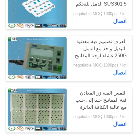
SUS301 5 الدمل للتحكم
POLICY
عن بعد
negotiable MOQ:1000pcs / lot
20
اتصال
بالسعة اللمس الدائرة
العرف تصميم قبة معدنية
التبديل واحد مع الدمل
250G غشاء لوحة المفاتيح
الجمعية
negotiable MOQ:1000pcs / lot
اتصال
11
اللمس القبة زر المعادن
fpc طباعة دائرة
قبة المفاتيح جنبا إلى جنب
مع عالية الكثافة الدائرة
كهربائية مرن
الدائرة
negotiable MOQ:1000pcs / lot
اتصال