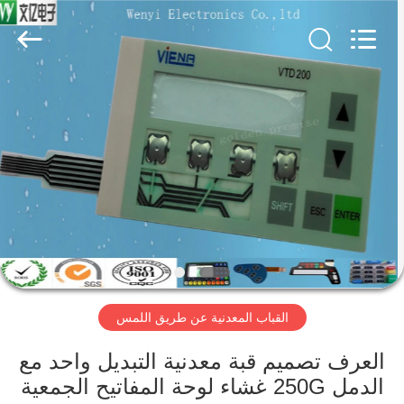
Jinyuanhang
Electronic
Technology
Co.,
Ltd.
All
Rights
Reserved.
الصفحة
الرئيسية
منتجات
معلومات
عنا
القباب المعدنية عن طريق اللمس
جولة
في
العرف تصميم قبة معدنية التبديل واحد مع
الدمل 250G غشاء لوحة المفاتيح الجمعية
المعمل