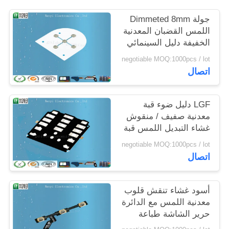
POLICY
جولة Dimmeted 8mm
اللمس القضبان المعدنية
الخفيفة دليل السينمائي
مستقرة في قوة اتصال
negotiable MOQ:1000pcs / lot
اتصال
LGF دليل ضوء قبة
معدنية صفيف / منقوش
غشاء التبديل اللمس قبة
زر
negotiable MOQ:1000pcs / lot
اتصال
أسود غشاء تنقش قلوب
معدنية اللمس مع الدائرة
حرير الشاشة طباعة