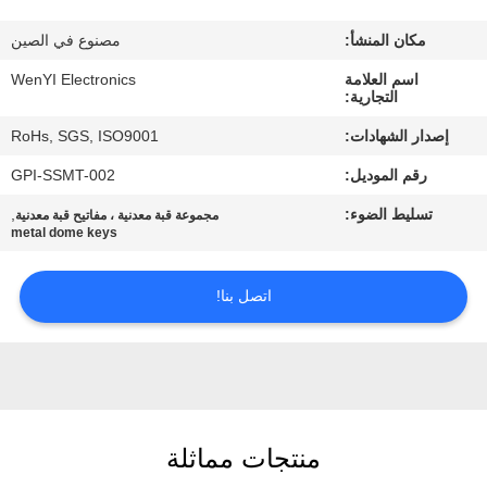
مكان المنشأ:
مصنوع في الصين
مراقبة
اسم العلامة
WenYI Electronics
الجودة
التجارية:
إصدار الشهادات:
RoHs, SGS, ISO9001
اتصل
رقم الموديل:
GPI-SSMT-002
بنا
تسليط الضوء:
,
مجموعة قبة معدنية ، مفاتيح قبة معدنية
metal dome keys
اطلب
اقتباس
اتصل بنا!
خريطة
الموقع
منتجات مماثلة
PRIVACY