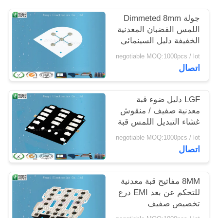
POLICY
جولة Dimmeted 8mm
اللمس القضبان المعدنية
الخفيفة دليل السينمائي
مستقرة في قوة اتصال
negotiable MOQ:1000pcs / lot
اتصال
LGF دليل ضوء قبة
معدنية صفيف / منقوش
غشاء التبديل اللمس قبة
زر
negotiable MOQ:1000pcs / lot
اتصال
8MM مفاتيح قبة معدنية
للتحكم عن بعد EMI درع
تخصيص صفيف