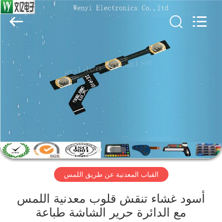
Jinyuanhang
Electronic
Technology
Co.,
Ltd.
All
Rights
Reserved.
الصفحة
الرئيسية
منتجات
معلومات
عنا
القباب المعدنية عن طريق اللمس
جولة
في
أسود غشاء تنقش قلوب معدنية اللمس
مع الدائرة حرير الشاشة طباعة
المعمل