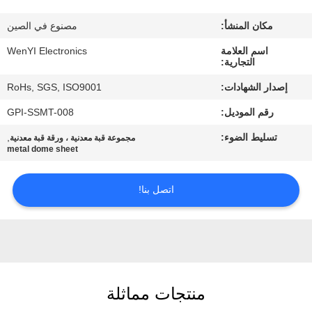
مكان المنشأ:
مصنوع في الصين
مراقبة
اسم العلامة
WenYI Electronics
الجودة
التجارية:
إصدار الشهادات:
RoHs, SGS, ISO9001
اتصل
رقم الموديل:
GPI-SSMT-008
بنا
تسليط الضوء:
,
مجموعة قبة معدنية ، ورقة قبة معدنية
metal dome sheet
اطلب
اقتباس
اتصل بنا!
خريطة
الموقع
منتجات مماثلة
PRIVACY