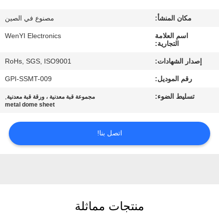
مكان المنشأ:
مصنوع في الصين
مراقبة
اسم العلامة
WenYI Electronics
الجودة
التجارية:
إصدار الشهادات:
RoHs, SGS, ISO9001
اتصل
رقم الموديل:
GPI-SSMT-009
بنا
تسليط الضوء:
,
مجموعة قبة معدنية ، ورقة قبة معدنية
metal dome sheet
اطلب
اقتباس
اتصل بنا!
خريطة
الموقع
منتجات مماثلة
PRIVACY