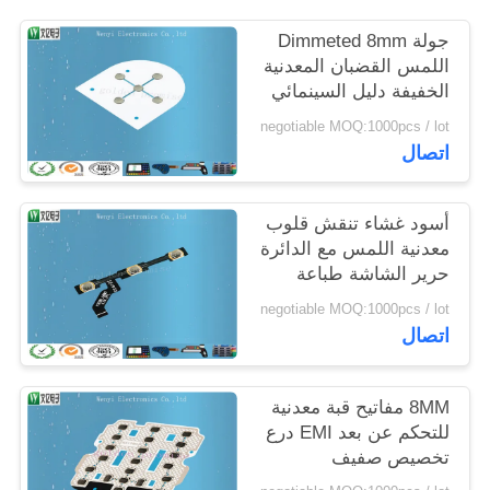
POLICY
جولة Dimmeted 8mm
اللمس القضبان المعدنية
الخفيفة دليل السينمائي
مستقرة في قوة اتصال
negotiable MOQ:1000pcs / lot
اتصال
أسود غشاء تنقش قلوب
معدنية اللمس مع الدائرة
حرير الشاشة طباعة
negotiable MOQ:1000pcs / lot
اتصال
8MM مفاتيح قبة معدنية
للتحكم عن بعد EMI درع
تخصيص صفيف