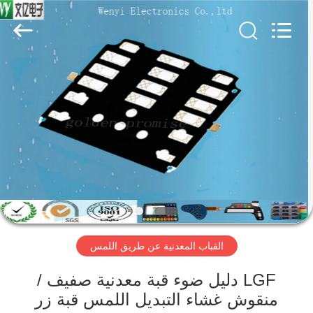
Jinyuanhang
Electronic
Technology
Co.,
Ltd.
All
Rights
Reserved.
الصفحة
الرئيسية
منتجات
معلومات
عنا
القباب المعدنية عن طريق اللمس
جولة
في
LGF دليل ضوء قبة معدنية صفيف /
منقوش غشاء التبديل اللمس قبة زر
المعمل