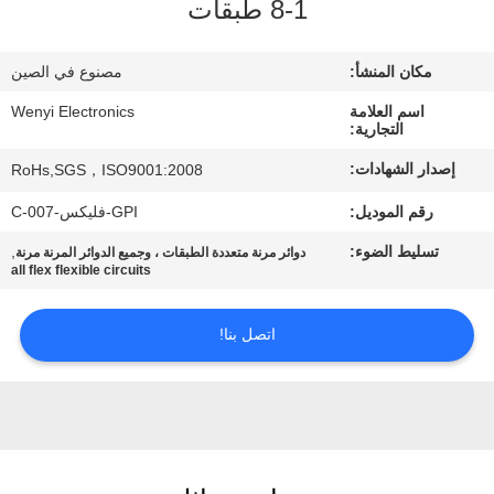
1-8 طبقات
مراقبة
مكان المنشأ:
مصنوع في الصين
الجودة
اسم العلامة
Wenyi Electronics
التجارية:
اتصل
إصدار الشهادات:
RoHs,SGS，ISO9001:2008
بنا
رقم الموديل:
GPI-فليكس-C-007
تسليط الضوء:
,
دوائر مرنة متعددة الطبقات ، وجميع الدوائر المرنة مرنة
اطلب
all flex flexible circuits
اقتباس
اتصل بنا!
خريطة
الموقع
PRIVACY