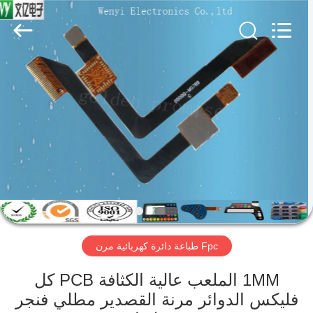
Jinyuanhang
Electronic
Technology
Co.,
Ltd.
All
Rights
Reserved.
الصفحة
الرئيسية
منتجات
معلومات
عنا
Fpc طباعة دائرة كهربائية مرن
جولة
في
1MM الملعب عالية الكثافة PCB كل
فليكس الدوائر مرنة القصدير مطلي فنجر
المعمل