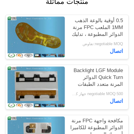
منتجات مماثلة
POLICY
0.5 أوقية بالوعة الذهب
1MM الملعب FPC مرنة
الدوائر المطبوعة ، تدليك
القدم استخدام دائرة
negotiable MOQ:تفاوض
فليكس
اتصال
Backlight LGF Module
Quick Turn الدوائر
المرنة متعدد الطبقات
الدوائر المرنة الموافقة
negotiable MOQ:500 جهاز كمبيوتر شخصى / الكثير
على RoHs
اتصال
مكافحة واجهة FPC مرنة
الدوائر المطبوعة للكاميرا