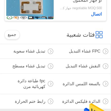
أو جهاز المحمول
negotiable MOQ:500 جهاز كمبيوتر شخصى / الكثير
اتصال
فئات شعبية
جميع
FPC غشاء التبديل
تبديل غشاء سعوية
النقش غشاء التبديل
تبديل غشاء مسطح
fpc طباعة دائرة
بالسعة اللمس الدائرة
كهربائية مرن
الدائرة فليكس الدائرة
رابط ختم الحرارة