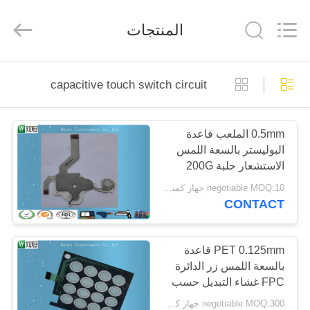
WenYI
Electronics
Electronics
المنتجات
Co.,Ltd.
All
Rights
Reserved.
الصفحة
capacitive touch switch circuit
الرئيسية
0.5mm الملعب قاعدة
منتجات
البوليستر بالسعة اللمس
الاستشعار حلبة 200G
معلومات
تعمل باللمس مفتاح
negotiable MOQ:10 جهاز كمبيوتر شخصى / النظام
سيليكون مفتاح
CONTACT
عنا
جولة
PET 0.125mm قاعدة
بالسعة اللمس زر الدائرة
في
FPC غشاء التبديل حسب
المعمل
الطلب
negotiable MOQ:300 جهاز كمبيوتر شخصى / النظام