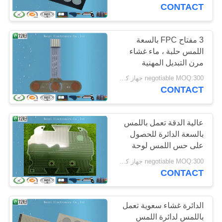
CONTACT
مراقبة
الجودة
3 مفتاح FPC بالسعة
اللمس حلبة ، ماء غشاء
مرن التبديل المهنية
اتصل
negotiable MOQ:300 جهاز كمبيوتر شخصى / النظام
بنا
CONTACT
اطلب
عالية الدقة تعمل باللمس
بالسعة الدائرة للحصول
اقتباس
على حس اللمس لوحة
المفاتيح عالية الحساسية
negotiable MOQ:300 جهاز كمبيوتر شخصى / النظام
خريطة
CONTACT
الموقع
الدائرة غشاء سعوية تعمل
PRIVACY
باللمس لدائرة اللمس