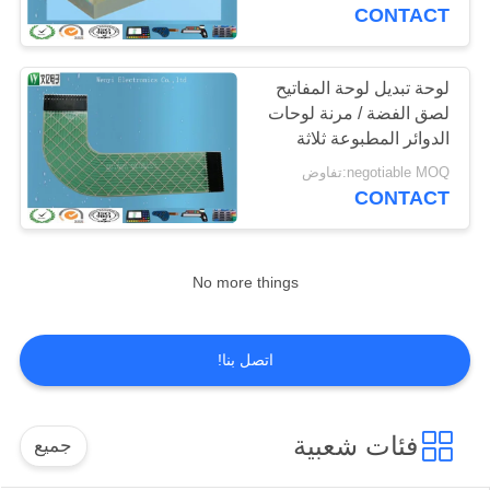
CONTACT
مراقبة
الجودة
لوحة تبديل لوحة المفاتيح
لصق الفضة / مرنة لوحات
الدوائر المطبوعة ثلاثة
اتصل
طبقة
negotiable MOQ:تفاوض
بنا
CONTACT
اطلب
No more things
اقتباس
اتصل بنا!
خريطة
الموقع
فئات شعبية
جميع
PRIVACY