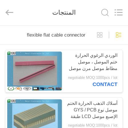
WenYI
Electronics
Electronics
المنتجات
Co.,Ltd.
All
Rights
Reserved.
الصفحة
flexible flat cable connector
الرئيسية
الوردي الرغوي الحرارة
منتجات
ختم الموصل ، موصل
مطاط موصل مرن موصل
معلومات
مسطح
negotiable MOQ:1000pcs / lot
CONTACT
عنا
جولة
أسلاك الذهب الحرارة الختم
موصل نوع GYS / PCB
في
الإصبع موصل LCD طبقة
المعمل
الرمادي
negotiable MOQ:1000pcs / lot