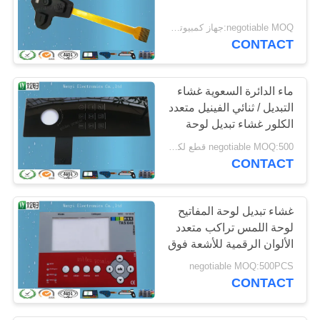
negotiable MOQ:جهاز كمبيوتر شخصى 500 / الكثير
CONTACT
ماء الدائرة السعوية غشاء
التبديل / ثنائي الفينيل متعدد
الكلور غشاء تبديل لوحة
المفاتيح
negotiable MOQ:500 قطع لكل طلب
CONTACT
غشاء تبديل لوحة المفاتيح
لوحة اللمس تراكب متعدد
الألوان الرقمية للأشعة فوق
البنفسجية آلة الطباعة
negotiable MOQ:500PCS
CONTACT