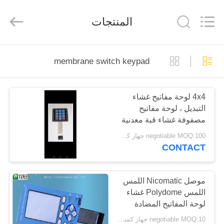
WenYI
Electronics
Electronics
المنتجات
Co.,Ltd.
All
Rights
Reserved.
الصفحة
membrane switch keypad
الرئيسية
4x4 لوحة مفاتيح غشاء
منتجات
التبديل ، لوحة مفاتيح
مصفوفة غشاء قبة معدنية
معلومات
negotiable MOQ:100 جهاز كمبيوتر شخصى / النظام
CONTACT
عنا
جولة
موصل Nicomatic اللمس
اللمس Polydome غشاء
في
لوحة المفاتيح المضادة
المعمل
واجهة
negotiable MOQ:10 جهاز كمبيوتر شخصى / الكثير