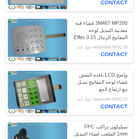
CONTACT
3M467 MP200 غشاء قبة
معدنية التبديل لوحة
المفاتيح الرمال Effec 0.15
PET تراكب مع 3 المصابيح
negotiable MOQ:10 جهاز كمبيوتر شخصى / الكثير
SMT
CONTACT
واضح LCD نافذة النقش
غشاء لوحة المفاتيح تبديل
مع ارتفاع لامع
negotiable MOQ:10 جهاز كمبيوتر شخصى / الكثير
CONTACT
سيليكون تراكب FPC
1mm الملعب غشاء التبديل