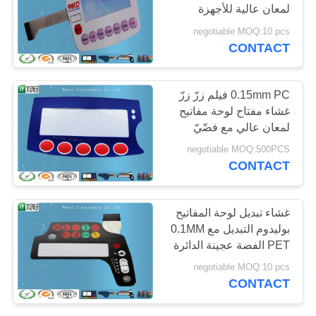
لمعان عالية للأجهزة
POLICY
الإلكترونية
negotiable MOQ:10 pcs
CONTACT
0.15mm PC فيلم زرّ زرّ
غشاء مفتاح لوحة مفاتيح
لمعان عالي مع فضّيّ
إتصال نقطة
negotiable MOQ:500PCS
CONTACT
غشاء تبديل لوحة المفاتيح
بوليدوم التبديل مع 0.1MM
PET الفضة عجينة الدائرة
مخصص
negotiable MOQ:10 pcs
CONTACT