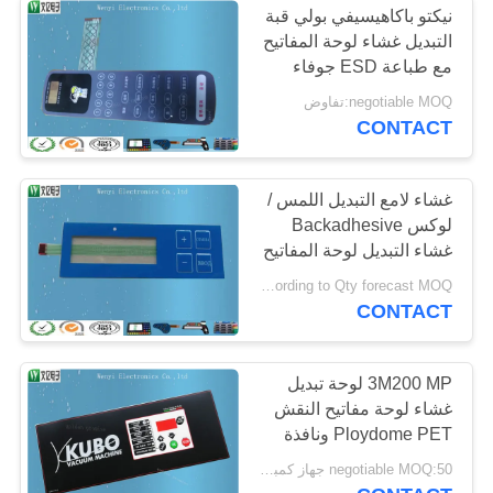
نيكتو باكاهيسيفي بولي قبة
التبديل غشاء لوحة المفاتيح
مع طباعة ESD جوفاء
negotiable MOQ:تفاوض
CONTACT
غشاء لامع التبديل اللمس /
لوكس Backadhesive
غشاء التبديل لوحة المفاتيح
Negotiable according to Qty forecast MOQ:تفاوض
CONTACT
3M200 MP لوحة تبديل
غشاء لوحة مفاتيح النقش
Ploydome PET ونافذة
LCD
negotiable MOQ:50 جهاز كمبيوتر شخصى / الكثير