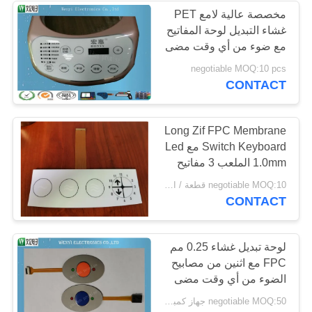
مخصصة عالية لامع PET
غشاء التبديل لوحة المفاتيح
مع ضوء من أي وقت مضى
SMT ولد
negotiable MOQ:10 pcs
CONTACT
Long Zif FPC Membrane
Switch Keyboard مع Led
1.0mm الملعب 3 مفاتيح
negotiable MOQ:10 قطعة / الوحدة
CONTACT
لوحة تبديل غشاء 0.25 مم
FPC مع اثنين من مصابيح
الضوء من أي وقت مضى
negotiable MOQ:50 جهاز كمبيوتر شخصى