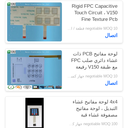
POLICY
Rigid FPC Capacitive
Touch Circuit ، V150
Fine Texture Pcb
Keyboard Membrane
negotiable MOQ:10 قطعة / الوحدة
Keyboard
اتصال
لوحة مفاتيح PCB ذات
غشاء دائري صلب FPC
مع طبقة V150 رفيعة
الملمس
negotiable MOQ:10 جهاز كمبيوتر شخصى / الكثير
اتصال
4x4 لوحة مفاتيح غشاء
التبديل ، لوحة مفاتيح
مصفوفة غشاء قبة
معدنية
negotiable MOQ:100 جهاز كمبيوتر شخصى / النظام