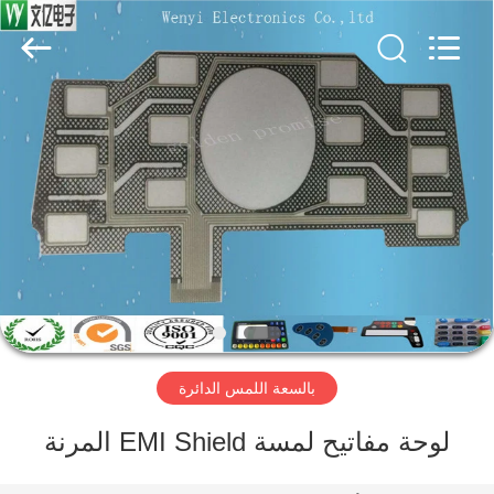
Jinyuanhang
Electronic
Technology
Co.,
Ltd.
All
Rights
Reserved.
الصفحة
الرئيسية
منتجات
معلومات
عنا
بالسعة اللمس الدائرة
جولة
في
لوحة مفاتيح لمسة EMI Shield المرنة
المعمل