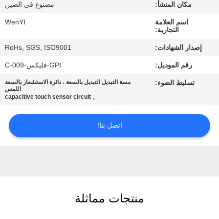
مكان المنشأ:
مصنوع في الصين
مراقبة
اسم العلامة
WenYI
التجارية:
الجودة
إصدار الشهادات:
RoHs, SGS, ISO9001
رقم الموديل:
GPI-فليكس-C-009
اتصل
تسليط الضوء:
مسة التبديل التبديل بالسعة ، دائرة الاستشعار بالسعة
بنا
اللمس
,
capacitive touch sensor circuit
اطلب
اتصل بنا!
اقتباس
خريطة
الموقع
منتجات مماثلة
PRIVACY