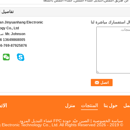
 عن طريق اللمس,التبديل غشاء اللمس
غشاء اللمس بالسعة
تفاصيل ا
ل استفسارك مباشرة لنا
n Jinyuanhang Electronic
ogy Co., Ltd
Mr. Johnson
اتص
6 13649868005
86-769-87925876
الات
مل
حول بنا
المنتجات
منزل
سياسة الخصوصية
| الصين جيّد جودة FPC غشاء التبديل المزود.
© 2019 - 2026 Dongguan Jinyuanhang Electronic Technology Co., Ltd. All Rights Reserved.