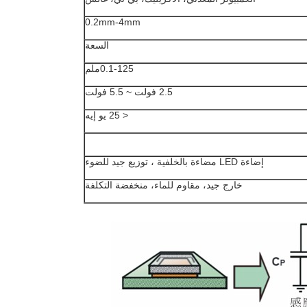
0.2mm-4mm
السعة
0.1-125ملم
2.5 فولت ~ 5.5 فولت
< 25 يو إيه
إضاءة LED مضاءة بالخلفية ، توزيع جيد للضوء
خارج جيد، مقاوم للماء، منخفضة التكلفة