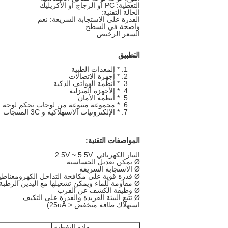
التغطية: PC أو الزجاج أو الأكريليك
الحالة التقنية:
القدرة على الاستجابة السريعة: نعم
واضحة في السطح
السعر الرخيص
التطبيق
* المعدات الطبية
* أجهزة الاتصالات
* أنظمة الهواتف الذكية
* الأجهزة المنزلية
* أنظمة الأمان
* مجموعة متنوعة من لوحات تحكم لوحة ال
* الإلكترونيات الاستهلاكية و 3C المنتجات
المواصفات التقنية:
التيار الكهربائي: 2.5V ~ 5.5V
Ø يمكن تعديل الحساسية
Ø الاستجابة السريعة
Ø قدرة قوية على مكافحة التداخل الكهرومغناطيسي
Ø مقاومة للماء ويمكن تشغيلها مع اليدين الرطبة
Ø وظيفة الكشف عن القرب
Ø تتبع البيئة الفريدة والقدرة على التكيف
استهلاك طاقة منخفض < 25uA)
مادة التغطية: