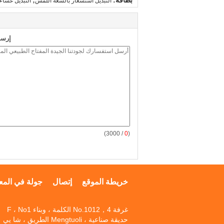
بطاقة:
التبديل استشعار بالسعة اللمس
التبديل غشاء
إرسا
/ 3000)
0
(
خريطة الموقع
إتصال
جولة في المع
غرفة No.1012，4 الكلمة ، وبناء F ، No1
حديقة صناعية ، Mengtuoli الطريق ، شا يي