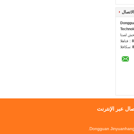
لاتصال
Donggua
Technol
ل شخص:
8
الهاتف ::
الفاكس:
صال عبر الإنترنت