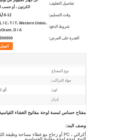
كل جهاز كمبيوتر في بوليبا
تفاصيل التغليف:
الكرتون ، أو حسب 
وقت التسليم:
8-12 أيام عمل
 L / C، T / T، Western Union،
شروط الدفع:
Gram، D / A
القدرة على العرض:
500000 شهريا
اتصل
نوع المفتاح:
مواد التراكب:
لون:
أي ل
إبراز:
مفتاح حساس لمسة لوحة مفاتيح الغشاء القياسية
وصف البند:
أكرالي ، PC أو زجاج مع غطاء مساحة وظيفة اللمس الدائرة ، لوحة اللمس الطباعة الشاشة الحريرية
النوع: لوحة لوحة مفاتيح الحساسية