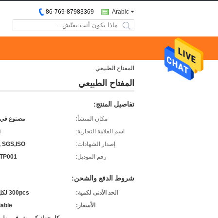
86-769-87983369
Arabic
search
المفتاح الطبيعي
المفتاح الطبيعي
تفاصيل المنتج:
مكان المنشأ:
مصنوع في 
اسم العلامة التجارية:
i
إصدار الشهادات:
 SGS,ISO
رقم الموديل:
CTP001
شروط الدفع والشحن:
الحد الأدنى لكمية:
300pcs لكل طلب
الأسعار:
iable