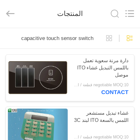
WenYI
Electronics
Electronics
المنتجات
Co.,Ltd.
All
Rights
Reserved.
الصفحة
capacitive touch sensor switch
الرئيسية
دارة مرنة سعوية تعمل
منتجات
باللمس التبديل غشاء ITO
موصل
معلومات
negotiable MOQ:10 قطعة / النظام
CONTACT
عنا
جولة
غشاء تبديل مستشعر
اللمس بالسعة ITO لبند 3C
في
المعمل
negotiable MOQ:10 قطعة / النظام