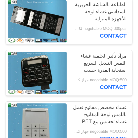
الطباعة بالشاشة الحريرية
السداسي غشاء لوحة
للأجهزة المنزلية
negotiable MOQ:300pcs لكل طلب
CONTACT
مرآة تأثير الخلفية غشاء
اللمس التبديل السريع
استجابة القدرة حسب
الطلب
negotiable MOQ:500 جهاز كمبيوتر لكل طلب
CONTACT
غشاء مخصص مفاتيح تعمل
باللمس لوحة المفاتيح
غشاء تحسس مع PET
تراكب
negotiable MOQ:500 جهاز كمبيوتر لكل طلب