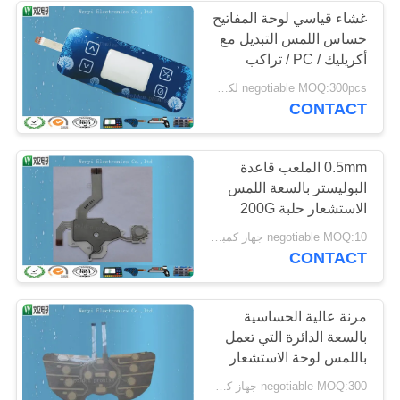
غشاء قياسي لوحة المفاتيح
حساس اللمس التبديل مع
أكريليك / PC / تراكب
الزجاج
negotiable MOQ:300pcs لكل طلب
CONTACT
0.5mm الملعب قاعدة
البوليستر بالسعة اللمس
الاستشعار حلبة 200G
تعمل باللمس مفتاح
negotiable MOQ:10 جهاز كمبيوتر شخصى / النظام
سيليكون مفتاح
CONTACT
مرنة عالية الحساسية
بالسعة الدائرة التي تعمل
باللمس لوحة الاستشعار
negotiable MOQ:300 جهاز كمبيوتر شخصى / النظام