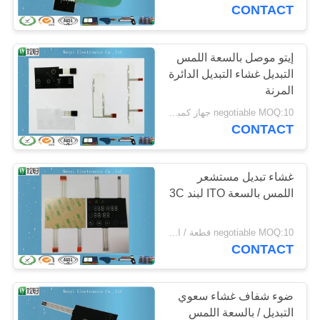
CONTACT
مراقبة
الجودة
إيتو موصل بالسعة اللمس
التبديل غشاء التبديل الدائرة
المرنة
اتصل
negotiable MOQ:10 جهاز كمبيوتر شخصى / النظام
بنا
CONTACT
اطلب
غشاء تبديل مستشعر
اللمس بالسعة ITO لبند 3C
اقتباس
negotiable MOQ:10 قطعة / النظام
خريطة
CONTACT
الموقع
ضوء شفاف غشاء سعوي
PRIVACY
التبديل / بالسعة اللمس