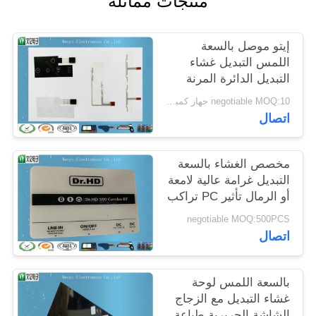
منتجات مماثلة
POLICY
إيتو موصل بالسعة
اللمس التبديل غشاء
التبديل الدائرة المرنة
negotiable MOQ:10 جهاز كمبيوتر شخصى / النظام
اتصال
مخصص الغشاء بالسعة
التبديل غرامة عالية لامعة
أو الرمال تأثير PC تراكب
negotiable MOQ:500PCS
اتصال
بالسعة اللمس لوحة
غشاء التبديل مع الزجاج
الشاشة الحريرية طباعة