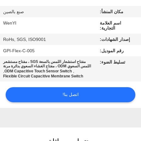
مكان المنشأ:
صنع بالصين
مراقبة
اسم العلامة
WenYI
الجودة
التجارية:
إصدار الشهادات:
RoHs, SGS, ISO9001
اتصل
رقم الموديل:
GPI-Flex-C-005
بنا
تسليط الضوء:
مفتاح استشعار اللمس بالسعة SGS ، مفتاح مستشعر
اللمس السعوي ODM ، مفتاح الغشاء السعوي بدائرة مرنة
,
,
ODM Capacitive Touch Sensor Switch
اطلب
Flexible Circuit Capacitive Membrane Switch
اقتباس
اتصل بنا!
خريطة
الموقع
PRIVACY