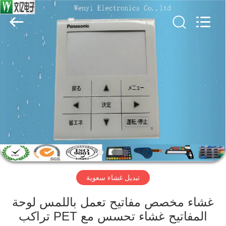
Jinyuanhang
Electronic
Technology
Co.,
Ltd.
All
Rights
Reserved.
الصفحة
الرئيسية
منتجات
معلومات
عنا
تبديل غشاء سعوية
جولة
في
غشاء مخصص مفاتيح تعمل باللمس لوحة
المفاتيح غشاء تحسس مع PET تراكب
المعمل