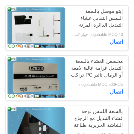
POLICY
إيتو موصل بالسعة
اللمس التبديل غشاء
التبديل الدائرة المرنة
negotiable MOQ:10 جهاز كمبيوتر شخصى / النظام
اتصال
مخصص الغشاء بالسعة
التبديل غرامة عالية لامعة
أو الرمال تأثير PC تراكب
negotiable MOQ:500PCS
اتصال
بالسعة اللمس لوحة
غشاء التبديل مع الزجاج
الشاشة الحريرية طباعة
الشاشة