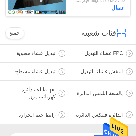
negotiable MOQ:50 جهاز كمبيوتر شخصى
اتصال
فئات شعبية
جميع
FPC غشاء التبديل
تبديل غشاء سعوية
النقش غشاء التبديل
تبديل غشاء مسطح
fpc طباعة دائرة
بالسعة اللمس الدائرة
كهربائية مرن
الدائرة فليكس الدائرة
رابط ختم الحرارة