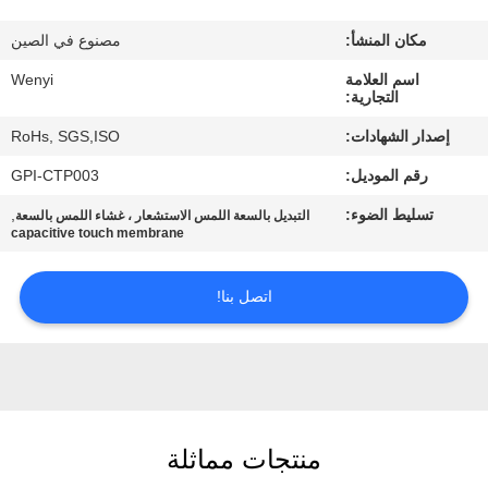
مكان المنشأ:
مصنوع في الصين
مراقبة
اسم العلامة
Wenyi
الجودة
التجارية:
إصدار الشهادات:
RoHs, SGS,ISO
اتصل
رقم الموديل:
GPI-CTP003
بنا
تسليط الضوء:
,
التبديل بالسعة اللمس الاستشعار ، غشاء اللمس بالسعة
capacitive touch membrane
اطلب
اقتباس
اتصل بنا!
خريطة
الموقع
منتجات مماثلة
PRIVACY