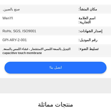
مكان المنشأ:
صنع بالصين.
مراقبة
اسم العلامة
WenYI
الجودة
التجارية:
إصدار الشهادات:
RoHs, SGS, ISO9001
اتصل
رقم الموديل:
GPI-ARY-2-001
بنا
تسليط الضوء:
,
التبديل بالسعة اللمس الاستشعار ، غشاء اللمس بالسعة
capacitive touch membrane
اطلب
اقتباس
اتصل بنا!
خريطة
الموقع
منتجات مماثلة
PRIVACY