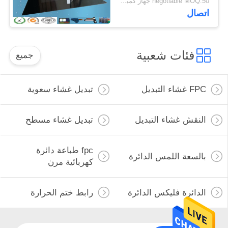
negotiable MOQ:50 جهاز كمبيوتر شخصى
اتصال
فئات شعبية
جميع
FPC غشاء التبديل
تبديل غشاء سعوية
النقش غشاء التبديل
تبديل غشاء مسطح
fpc طباعة دائرة
بالسعة اللمس الدائرة
كهربائية مرن
الدائرة فليكس الدائرة
رابط ختم الحرارة