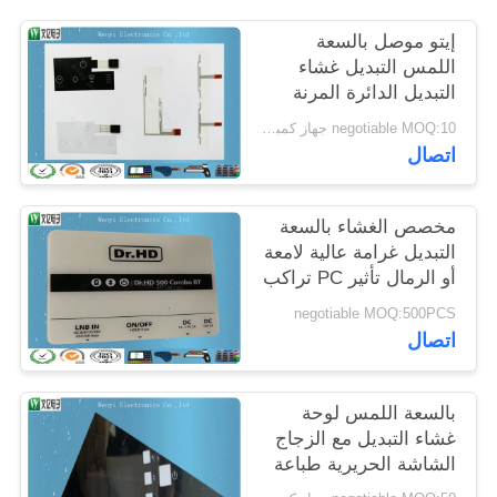
POLICY
إيتو موصل بالسعة
اللمس التبديل غشاء
التبديل الدائرة المرنة
negotiable MOQ:10 جهاز كمبيوتر شخصى / النظام
اتصال
مخصص الغشاء بالسعة
التبديل غرامة عالية لامعة
أو الرمال تأثير PC تراكب
negotiable MOQ:500PCS
اتصال
بالسعة اللمس لوحة
غشاء التبديل مع الزجاج
الشاشة الحريرية طباعة
الشاشة