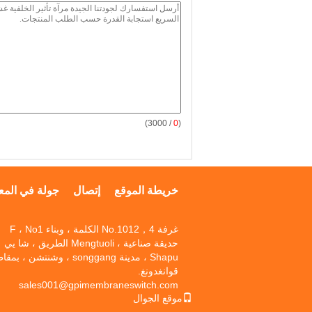
/ 3000)
0
(
خريطة الموقع
إتصال
جولة في المع
غرفة No.1012，4 الكلمة ، وبناء F ، No1
حديقة صناعية ، Mengtuoli الطريق ، شا يي
Shapu ، مدينة songgang ، وشنتشن ، ب
قوانغدونغ.
sales001@gpimembraneswitch.com
موقع الجوال