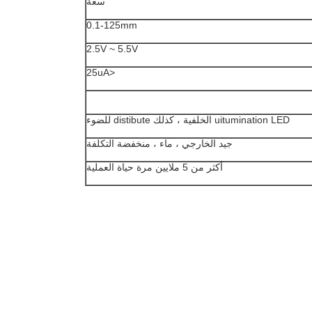
سعة
0.1-125mm
2.5V ~ 5.5V
<25uA
uitumination LED الخلفية ، كذلك distibute للضوء
جيد الخارجي ، ماء ، منخفضة التكلفة
أكثر من 5 ملايين مرة حياة العملية