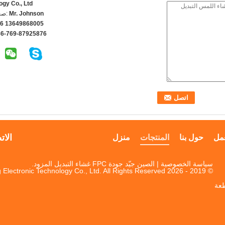
ogy Co., Ltd
Mr. Johnson
اتص
6 13649868005
86-769-87925876
الات
مل
حول بنا
المنتجات
منزل
سياسة الخصوصية
| الصين جيّد جودة FPC غشاء التبديل المزود.
© 2019 - 2026 Dongguan Jinyuanhang Electronic Technology Co., Ltd. All Rights Reserved.
مقاطعة