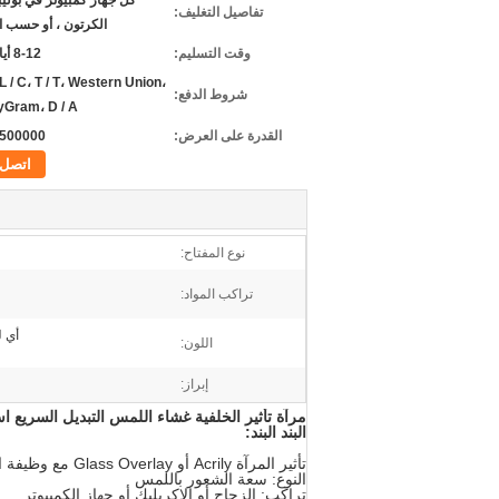
كل جهاز كمبيوتر في بوليبا
تفاصيل التغليف:
الكرتون ، أو حسب 
وقت التسليم:
8-12 أيام عمل
 L / C، T / T، Western Union،
شروط الدفع:
Gram، D / A
القدرة على العرض:
500000 شهريا
اتصل
نوع المفتاح:
تراكب المواد:
أي ل
اللون:
إبراز:
مرآة تأثير الخلفية غشاء اللمس التبديل السريع
البند البند:
تأثير المرآة Acrily أو Glass Overlay مع وظيفة اللمس ، مفتاح غشاء ذو ​​إضاءة خلفية
النوع: سعة الشعور باللمس
تراكب: الزجاج أو الاكريليك أو جهاز الكمبيوتر