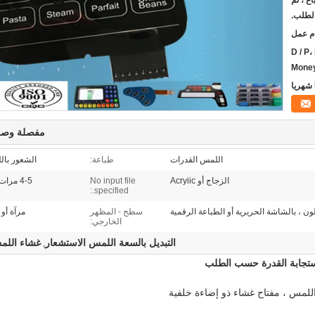
غ ، ثم
الطلب.
D / P،
Money
مفصلة وصف
اللمس القدرات
طباعة:
الشعور بال
الزجاج أو Acryiic
No input file
4-5 مرات مرات أعلاه
specified.:
ون ، بالشاشة الحريرية أو الطباعة الرقمية
سطح - المظهر
مرآة أو 
الخارجي:
التبديل بالسعة اللمس الاستشعار
غشاء اللم
,
 استجابة القدرة حسب الطلب