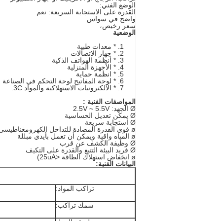
الوضع الفني:
القدرة على الاستجابة السريعة: نعم
واضح في سواس
سعر رخيص،
الوضعية
* معدات طبية
* جهاز الاتصالات
* أنظمة الهواتف الذكية
* الأجهزة المنزلية
* انظمة حماية
* لوحة المفاتيح لوحة التحكم في الصناعة ا
* الالكترونيات الاستهلاكية والمواد 3C.
المواصفات الفنية :
Ø الجهد: 2.5V ~ 5.5V
Ø يمكن تعديل الحساسية
Ø استجابة سريعة
ø قوي القدرة المضادة للتداخل الكهرومغناطيسي
ø المياه واقية ويمكن أن تعمل بأيدي مبللة
Ø وظيفة الكشف عن قرب
Ø فريد البيئة التتبع والقدرة على التكيف
ø انخفاض استهلاك الطاقة <25uA)
البيانات الفنية:
تراكب المواد:
سمك تراكب: