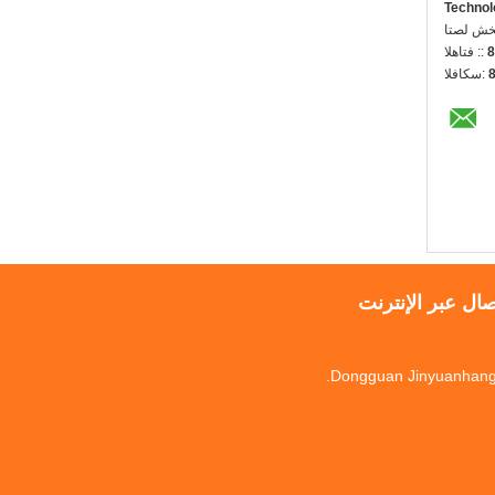
Technol
ل شخص:
8
الهاتف ::
الفاكس:
صال عبر الإنترنت