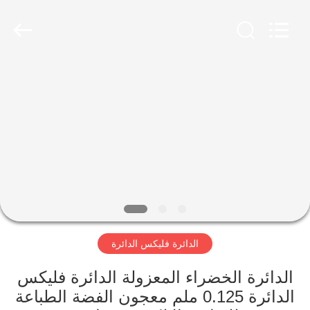
Jinyuanhang
Electronic
Technology
Co.,
Ltd.
All
Rights
Reserved.
الصفحة
الرئيسية
منتجات
معلومات
عنا
الدائرة فليكس الدائرة
جولة
في
الدائرة الخضراء المعزولة الدائرة فليكس
الدائرة 0.125 ملم معجون الفضة الطباعة
المعمل