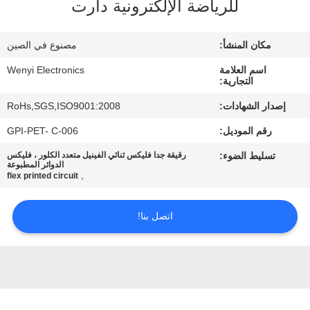
للرياضة الإلكترونية دارت
مراقبة
مكان المنشأ:
مصنوع في الصين
الجودة
اسم العلامة
Wenyi Electronics
التجارية:
اتصل
إصدار الشهادات:
RoHs,SGS,ISO9001:2008
بنا
رقم الموديل:
GPI-PET- C-006
تسليط الضوء:
رقيقة جدا فليكس ثنائي الفينيل متعدد الكلور ، فليكس
اطلب
الدوائر المطبوعة
,
flex printed circuit
اقتباس
اتصل بنا!
خريطة
الموقع
PRIVACY