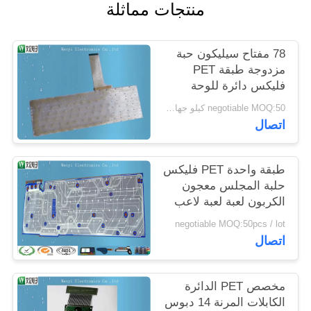
منتجات مماثلة
POLICY
78 مفتاح سيليكون حبة
مزدوجة طبقة PET
فليكس دائرة للوحة
مفاتيح الكمبيوتر
negotiable MOQ:50 كيلو جهاز كمبيوتر شخصى / الكثير
المحمول
اتصال
طبقة واحدة PET فليكس
حلبة المجلس معجون
الكربون لعبة لعبة لاعب
غشاء التبديل
negotiable MOQ:50pcs / lot
اتصال
مخصص PET الدائرة
الكابلات المرنة 14 دبوس