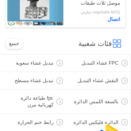
موصل ثلاث طبقات
وجهان طبقة ESD درع
negotiable MOQ:تفاوض
اتصال
فئات شعبية
جميع
FPC غشاء التبديل
تبديل غشاء سعوية
النقش غشاء التبديل
تبديل غشاء مسطح
fpc طباعة دائرة
بالسعة اللمس الدائرة
كهربائية مرن
الدائرة فليكس الدائرة
رابط ختم الحرارة