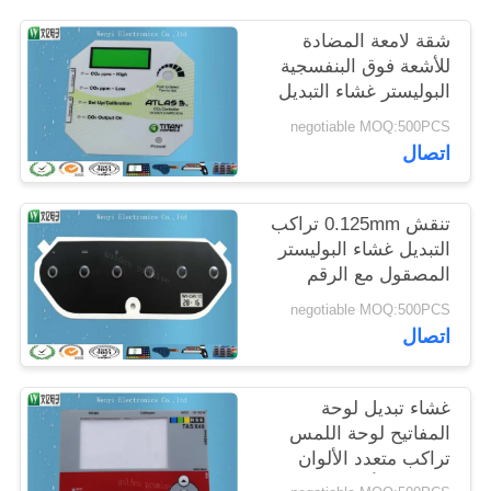
POLICY
شقة لامعة المضادة
للأشعة فوق البنفسجية
البوليستر غشاء التبديل
شفافة LCD نافذة تراكب
negotiable MOQ:500PCS
اللون التدريجي
اتصال
0.125mm
تنقش 0.125mm تراكب
التبديل غشاء البوليستر
المصقول مع الرقم
التسلسلي والتاريخ
negotiable MOQ:500PCS
اتصال
غشاء تبديل لوحة
المفاتيح لوحة اللمس
تراكب متعدد الألوان
الرقمية للأشعة فوق