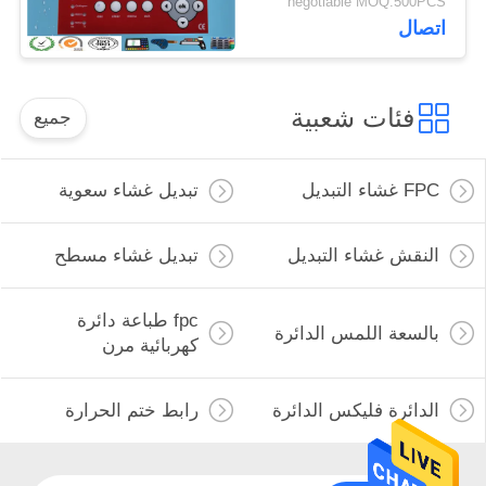
negotiable MOQ:500PCS
البنفسجية آلة الطباعة
اتصال
فئات شعبية
جميع
FPC غشاء التبديل
تبديل غشاء سعوية
النقش غشاء التبديل
تبديل غشاء مسطح
fpc طباعة دائرة
بالسعة اللمس الدائرة
كهربائية مرن
الدائرة فليكس الدائرة
رابط ختم الحرارة