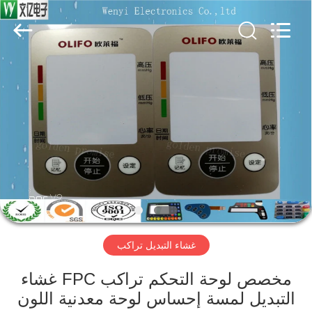
Jinyuanhang
Electronic
Technology
Co.,
Ltd.
All
Rights
Reserved.
الصفحة
الرئيسية
منتجات
معلومات
عنا
غشاء التبديل تراكب
جولة
في
مخصص لوحة التحكم تراكب FPC غشاء
التبديل لمسة إحساس لوحة معدنية اللون
المعمل