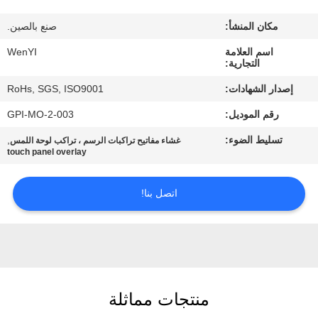
مكان المنشأ:
صنع بالصين.
مراقبة
اسم العلامة
WenYI
الجودة
التجارية:
إصدار الشهادات:
RoHs, SGS, ISO9001
اتصل
رقم الموديل:
GPI-MO-2-003
بنا
تسليط الضوء:
,
غشاء مفاتيح تراكبات الرسم ، تراكب لوحة اللمس
touch panel overlay
اطلب
اقتباس
اتصل بنا!
خريطة
الموقع
منتجات مماثلة
PRIVACY