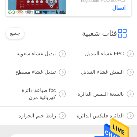
negotiable MOQ:500PCS
البنفسجية آلة الطباعة
اتصال
فئات شعبية
جميع
FPC غشاء التبديل
تبديل غشاء سعوية
النقش غشاء التبديل
تبديل غشاء مسطح
fpc طباعة دائرة
بالسعة اللمس الدائرة
كهربائية مرن
الدائرة فليكس الدائرة
رابط ختم الحرارة