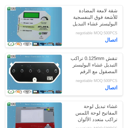
POLICY
شقة لامعة المضادة
للأشعة فوق البنفسجية
البوليستر غشاء التبديل
شفافة LCD نافذة تراكب
negotiable MOQ:500PCS
اللون التدريجي
اتصال
0.125mm
تنقش 0.125mm تراكب
التبديل غشاء البوليستر
المصقول مع الرقم
التسلسلي والتاريخ
negotiable MOQ:500PCS
اتصال
غشاء تبديل لوحة
المفاتيح لوحة اللمس
تراكب متعدد الألوان
الرقمية للأشعة فوق