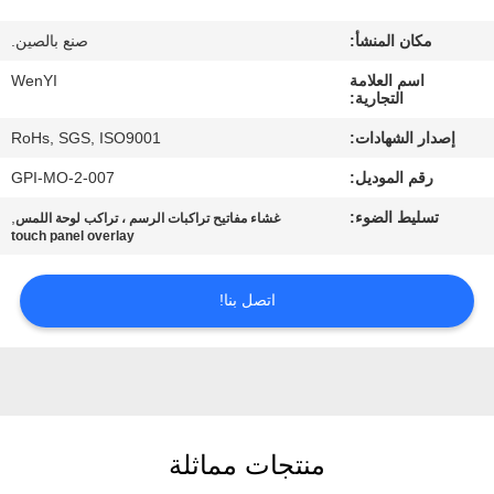
مكان المنشأ:
صنع بالصين.
مراقبة
اسم العلامة
WenYI
الجودة
التجارية:
إصدار الشهادات:
RoHs, SGS, ISO9001
اتصل
رقم الموديل:
GPI-MO-2-007
بنا
تسليط الضوء:
,
غشاء مفاتيح تراكبات الرسم ، تراكب لوحة اللمس
touch panel overlay
اطلب
اقتباس
اتصل بنا!
خريطة
الموقع
منتجات مماثلة
PRIVACY