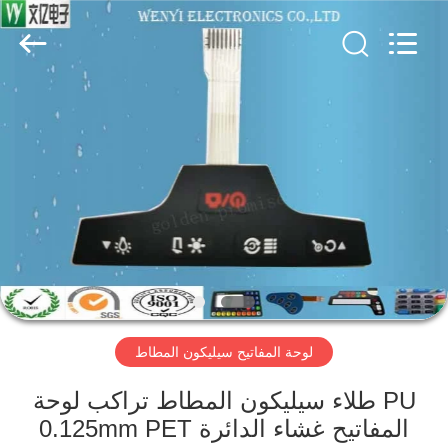
Jinyuanhang
Electronic
Technology
Co.,
Ltd.
All
Rights
Reserved.
الصفحة
الرئيسية
منتجات
معلومات
عنا
لوحة المفاتيح سيليكون المطاط
جولة
في
PU طلاء سيليكون المطاط تراكب لوحة
المفاتيح غشاء الدائرة 0.125mm PET
المعمل