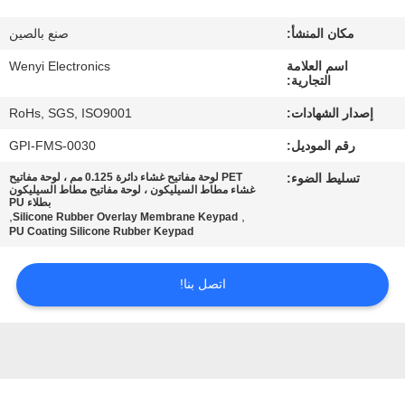
مكان المنشأ:
صنع بالصين
مراقبة
اسم العلامة
Wenyi Electronics
الجودة
التجارية:
إصدار الشهادات:
RoHs, SGS, ISO9001
اتصل
رقم الموديل:
GPI-FMS-0030
بنا
تسليط الضوء:
PET لوحة مفاتيح غشاء دائرة 0.125 مم ، لوحة مفاتيح
غشاء مطاط السيليكون ، لوحة مفاتيح مطاط السيليكون
بطلاء PU
اطلب
,
,
Silicone Rubber Overlay Membrane Keypad
PU Coating Silicone Rubber Keypad
اقتباس
اتصل بنا!
خريطة
الموقع
PRIVACY