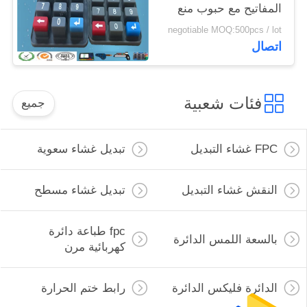
المفاتيح مع حبوب منع
الحمل الكربون
negotiable MOQ:500pcs / lot
اتصال
فئات شعبية
جميع
FPC غشاء التبديل
تبديل غشاء سعوية
النقش غشاء التبديل
تبديل غشاء مسطح
fpc طباعة دائرة
بالسعة اللمس الدائرة
كهربائية مرن
الدائرة فليكس الدائرة
رابط ختم الحرارة