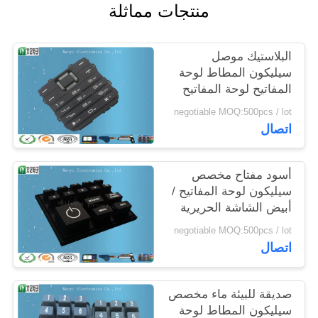
منتجات مماثلة
POLICY
البلاستيك موصل
سيليكون المطاط لوحة
المفاتيح لوحة المفاتيح
المهنية غشاء التبديل
negotiable MOQ:500pcs / lot
ارتداء مقاومة
اتصال
أسود مفتاح مخصص
سيليكون لوحة المفاتيح /
أبيض الشاشة الحريرية
الطباعة المطاط موصل
negotiable MOQ:500pcs / lot
لوحة المفاتيح
اتصال
صديقة للبيئة ماء مخصص
سيليكون المطاط لوحة