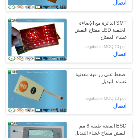
اتصال
10
القباب المعدنية عن
SMT الدائرة مع الإضاءة
الخلفية LED مفتاح النقش
طريق اللمس
غشاء المفتاح
negotiable MOQ:10 pcs
اتصال
اضغط على زر قبة معدنية
13
غشاء التبديل
تبديل قبة بولي
negotiable MOQ:10 pcs
اتصال
ESD الفضة طبقة 8 مم
النقش مفتاح غشاء التبديل