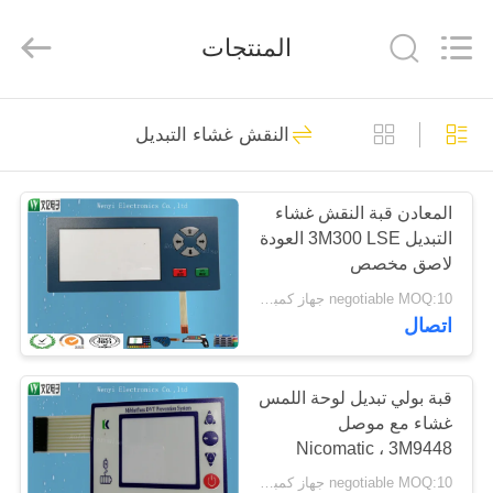
Jinyuanhang
Electronic
Technology
المنتجات
Co.,
Ltd.
All
Rights
Reserved.
الصفحة
31
النقش غشاء التبديل
الرئيسية
FPC غشاء التبديل
المعادن قبة النقش غشاء
منتجات
التبديل 3M300 LSE العودة
لاصق مخصص
معلومات
negotiable MOQ:10 جهاز كمبيوتر شخصى / الكثير
اتصال
عنا
17
جولة
قبة بولي تبديل لوحة اللمس
تبديل غشاء سعوية
غشاء مع موصل
في
Nicomatic ، 3M9448
المعمل
لاصقة
negotiable MOQ:10 جهاز كمبيوتر شخصى / الكثير