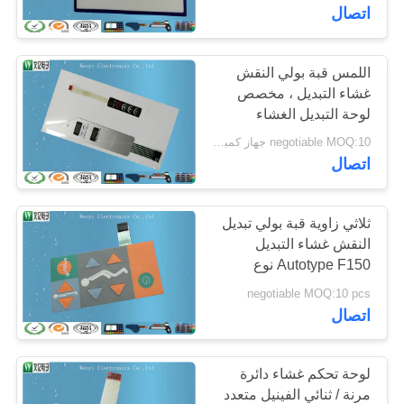
اتصال
مراقبة
الجودة
اللمس قبة بولي النقش
48
غشاء التبديل ، مخصص
لوحة التبديل الغشاء
النقش غشاء التبديل
اتصل
negotiable MOQ:10 جهاز كمبيوتر شخصى / الكثير
بنا
اتصال
اطلب
ثلاثي زاوية قبة بولي تبديل
النقش غشاء التبديل
اقتباس
Autotype F150 نوع
13
الرياضة
negotiable MOQ:10 pcs
خريطة
اتصال
تبديل غشاء مسطح
الموقع
لوحة تحكم غشاء دائرة
PRIVACY
مرنة / ثنائي الفينيل متعدد