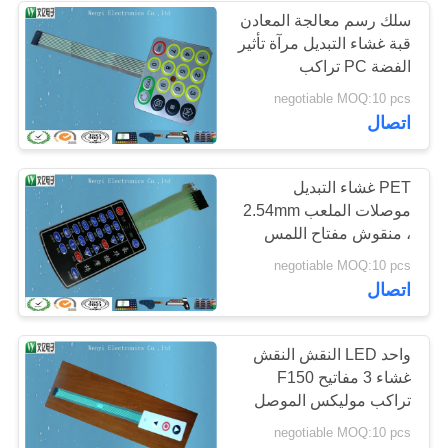
سلك رسم معالجة المعادن
قبة غشاء التبديل مرآة تأثير
14
الفضة PC تراكب
negotiable MOQ:10 pcs
الدائرة فليكس الدائرة
اتصال
PET غشاء التبديل
موصلات الملعب 2.54mm
، منقوش مفتاح اللمس
مفتاح لوحة المفاتيح
5
negotiable MOQ:10 pcs
اتصال
رابط ختم الحرارة
واحد LED النقش النقش
غشاء 3 مفاتيح F150
تراكب موليكس الموصل
negotiable MOQ:10 pcs