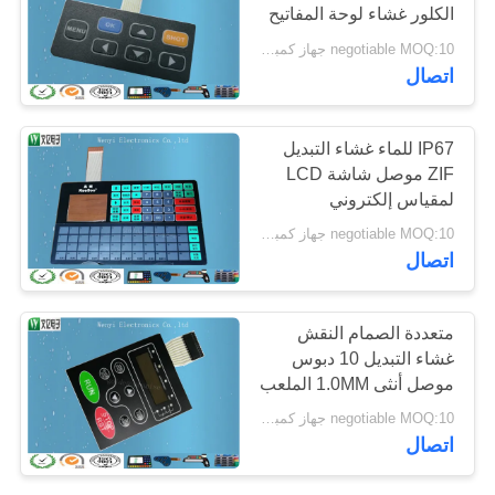
الكلور غشاء لوحة المفاتيح
POLICY
4 مم قبة معدنية
negotiable MOQ:10 جهاز كمبيوتر شخصى / الكثير
20
اتصال
بالسعة اللمس الدائرة
IP67 للماء غشاء التبديل
ZIF موصل شاشة LCD
لمقياس إلكتروني
negotiable MOQ:10 جهاز كمبيوتر شخصى / الكثير
اتصال
11
متعددة الصمام النقش
fpc طباعة دائرة
غشاء التبديل 10 دبوس
موصل أنثى 1.0MM الملعب
كهربائية مرن
negotiable MOQ:10 جهاز كمبيوتر شخصى / الكثير
اتصال