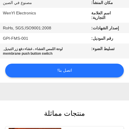
مكان المنشأ:
مصنوع في الصين
مراقبة
اسم العلامة
WenYI Electronics
التجارية:
الجودة
إصدار الشهادات:
RoHs, SGS,ISO9001:2008
رقم الموديل:
GPI-FMS-001
اتصل
تسليط الضوء:
,
لوحة اللمس الغشاء ، غشاء دفع زر التبديل
بنا
membrane push button switch
اطلب
اتصل بنا!
اقتباس
خريطة
الموقع
منتجات مماثلة
PRIVACY