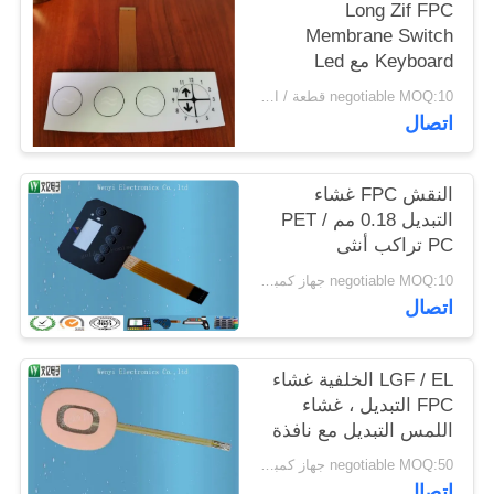
Long Zif FPC
POLICY
Membrane Switch
Keyboard مع Led
1.0mm الملعب 3 مفاتيح
negotiable MOQ:10 قطعة / الوحدة
اتصال
النقش FPC غشاء
التبديل 0.18 مم PET /
PC تراكب أنثى
negotiable MOQ:10 جهاز كمبيوتر شخصى / الكثير
اتصال
LGF / EL الخلفية غشاء
FPC التبديل ، غشاء
اللمس التبديل مع نافذة
اللون
negotiable MOQ:50 جهاز كمبيوتر شخصى / الكثير
اتصال