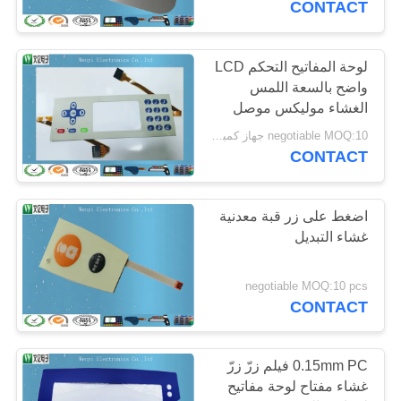
CONTACT
لوحة المفاتيح التحكم LCD
واضح بالسعة اللمس
الغشاء موليكس موصل
1.27mm الملعب
negotiable MOQ:10 جهاز كمبيوتر شخصى / الكثير
CONTACT
اضغط على زر قبة معدنية
غشاء التبديل
negotiable MOQ:10 pcs
CONTACT
0.15mm PC فيلم زرّ زرّ
غشاء مفتاح لوحة مفاتيح