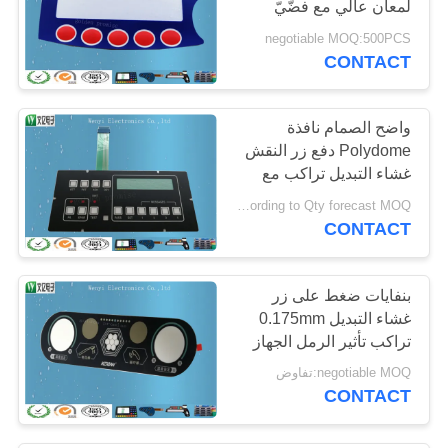
لمعان عالي مع فضّيّ
إتصال نقطة
negotiable MOQ:500PCS
CONTACT
واضح الصمام نافذة
Polydome دفع زر النقش
غشاء التبديل تراكب مع
موصل أنثى دبوس
Negotiable according to Qty forecast MOQ:تفاوض
CONTACT
بنفايات ضغط على زر
غشاء التبديل 0.175mm
تراكب تأثير الرمل الجهاز
الطبي
negotiable MOQ:تفاوض
CONTACT