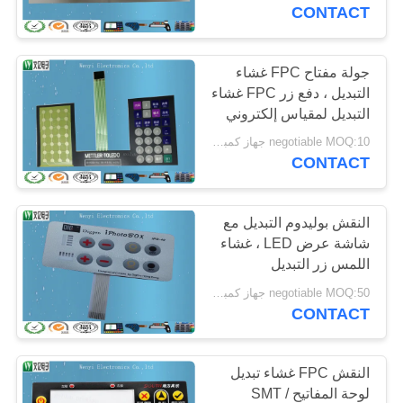
CONTACT
مراقبة
الجودة
جولة مفتاح FPC غشاء
التبديل ، دفع زر FPC غشاء
التبديل لمقياس إلكتروني
اتصل
negotiable MOQ:10 جهاز كمبيوتر شخصى / الكثير
بنا
CONTACT
اطلب
النقش بوليدوم التبديل مع
شاشة عرض LED ، غشاء
اقتباس
اللمس زر التبديل
negotiable MOQ:50 جهاز كمبيوتر شخصى
خريطة
CONTACT
الموقع
النقش FPC غشاء تبديل
PRIVACY
لوحة المفاتيح / SMT