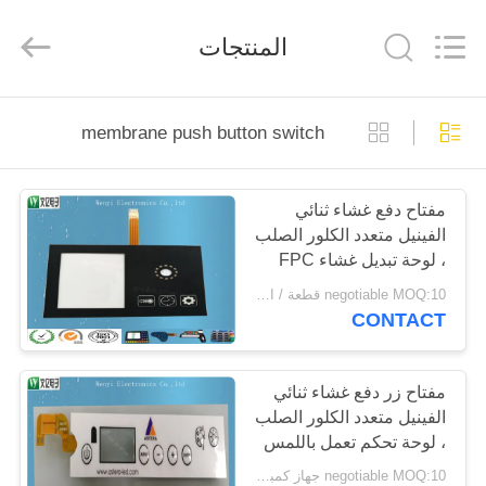
WenYI
Electronics
Electronics
المنتجات
Co.,Ltd.
All
Rights
Reserved.
الصفحة
membrane push button switch
الرئيسية
مفتاح دفع غشاء ثنائي
منتجات
الفينيل متعدد الكلور الصلب
، لوحة تبديل غشاء FPC
معلومات
negotiable MOQ:10 قطعة / الوحدة
CONTACT
عنا
جولة
مفتاح زر دفع غشاء ثنائي
الفينيل متعدد الكلور الصلب
في
، لوحة تحكم تعمل باللمس
المعمل
بغشاء FPC
negotiable MOQ:10 جهاز كمبيوتر شخصى / الكثير