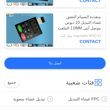
CONTACT
متعددة الصمام النقش
غشاء التبديل 10 دبوس
موصل أنثى 1.0MM الملعب
negotiable MOQ:10 جهاز كمبيوتر شخصى / الكثير
CONTACT
اتصل بنا!
فئات شعبية
جميع
FPC غشاء التبديل
تبديل غشاء سعوية