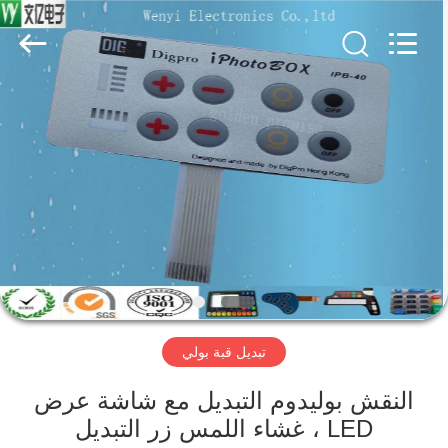
Jinyuanhang
Electronic
Technology
Co.,
Ltd.
All
Rights
Reserved.
الصفحة
الرئيسية
منتجات
معلومات
عنا
تبديل قبة بولي
جولة
في
النقش بوليدوم التبديل مع شاشة عرض
LED ، غشاء اللمس زر التبديل
المعمل