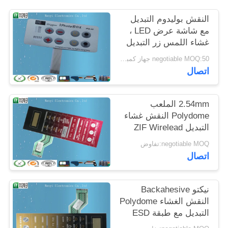
POLICY
النقش بوليدوم التبديل
مع شاشة عرض LED ،
غشاء اللمس زر التبديل
negotiable MOQ:50 جهاز كمبيوتر شخصى
اتصال
2.54mm الملعب
Polydome النقش غشاء
التبديل ZIF Wirelead
نيكو Backahesive
negotiable MOQ:تفاوض
اتصال
نيكتو Backahesive
النقش الغشاء Polydome
التبديل مع طبقة ESD
التدريع