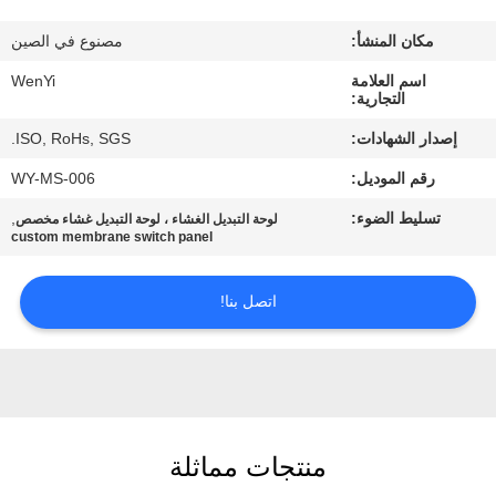
مكان المنشأ:
مصنوع في الصين
مراقبة
اسم العلامة
WenYi
الجودة
التجارية:
إصدار الشهادات:
ISO, RoHs, SGS.
اتصل
رقم الموديل:
WY-MS-006
بنا
تسليط الضوء:
,
لوحة التبديل الغشاء ، لوحة التبديل غشاء مخصص
custom membrane switch panel
اطلب
اقتباس
اتصل بنا!
خريطة
الموقع
منتجات مماثلة
PRIVACY