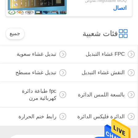
negotiable MOQ:تفاوض
اتصال
فئات شعبية
جميع
FPC غشاء التبديل
تبديل غشاء سعوية
النقش غشاء التبديل
تبديل غشاء مسطح
fpc طباعة دائرة
بالسعة اللمس الدائرة
كهربائية مرن
الدائرة فليكس الدائرة
رابط ختم الحرارة