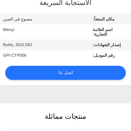
الاستجابة السريعة
مراقبة
مكان المنشأ:
مصنوع في الصين
الجودة
اسم العلامة
Wenyi
التجارية:
اتصل
إصدار الشهادات:
RoHs, SGS,ISO
بنا
رقم الموديل:
GPI-CTP006
اطلب
اتصل بنا!
اقتباس
خريطة
الموقع
منتجات مماثلة
PRIVACY