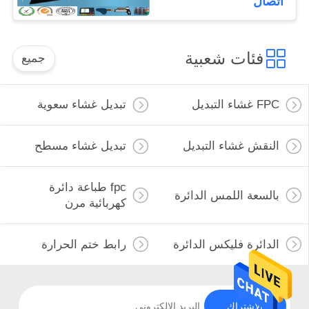
اتصال
فئات شعبية
جميع
FPC غشاء التبديل
تبديل غشاء سعوية
النقش غشاء التبديل
تبديل غشاء مسطح
fpc طباعة دائرة
بالسعة اللمس الدائرة
كهربائية مرن
الدائرة فليكس الدائرة
رابط ختم الحرارة
الاشتراك