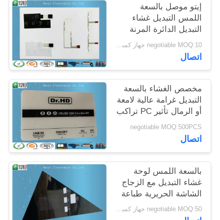
إيتو موصل بالسعة
POLICY
اللمس التبديل غشاء
التبديل الدائرة المرنة
negotiable MOQ:10 جهاز كمبيوتر شخصى / النظام
اتصال
مخصص الغشاء بالسعة
التبديل غرامة عالية لامعة
أو الرمال تأثير PC تراكب
negotiable MOQ:500PCS
اتصال
بالسعة اللمس لوحة
غشاء التبديل مع الزجاج
الشاشة الحريرية طباعة
الشاشة
negotiable MOQ:50 جهاز كمبيوتر شخصى