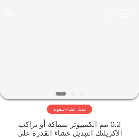
Jinyuanhang
Electronic
Technology
Co.,
Ltd.
All
Rights
Reserved.
الصفحة
الرئيسية
منتجات
معلومات
عنا
تبديل غشاء سعوية
جولة
في
0.2 مم الكمبيوتر سماكة أو تراكب
الاكريليك التبديل غشاء القدرة على
المعمل