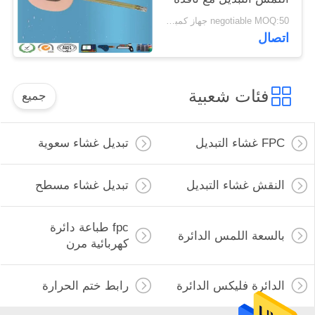
اللون
negotiable MOQ:50 جهاز كمبيوتر شخصى / الكثير
اتصال
فئات شعبية
جميع
FPC غشاء التبديل
تبديل غشاء سعوية
النقش غشاء التبديل
تبديل غشاء مسطح
fpc طباعة دائرة
بالسعة اللمس الدائرة
كهربائية مرن
الدائرة فليكس الدائرة
رابط ختم الحرارة