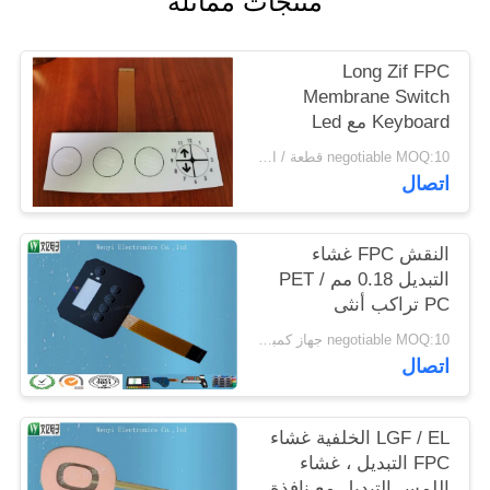
منتجات مماثلة
POLICY
Long Zif FPC
Membrane Switch
Keyboard مع Led
1.0mm الملعب 3 مفاتيح
negotiable MOQ:10 قطعة / الوحدة
اتصال
النقش FPC غشاء
التبديل 0.18 مم PET /
PC تراكب أنثى
negotiable MOQ:10 جهاز كمبيوتر شخصى / الكثير
اتصال
LGF / EL الخلفية غشاء
FPC التبديل ، غشاء
اللمس التبديل مع نافذة