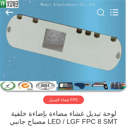
Jinyuanhang
Electronic
Technology
Co.,
Ltd.
All
Rights
Reserved.
الصفحة
الرئيسية
منتجات
معلومات
عنا
FPC غشاء التبديل
جولة
في
لوحة تبديل غشاء مضاءة بإضاءة خلفية
LED / LGF FPC 8 SMT مصباح جانبي
المعمل