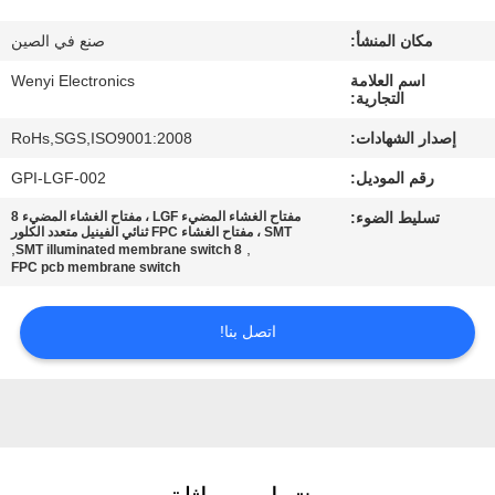
مكان المنشأ:
صنع في الصين
مراقبة
اسم العلامة
Wenyi Electronics
الجودة
التجارية:
إصدار الشهادات:
RoHs,SGS,ISO9001:2008
اتصل
رقم الموديل:
GPI-LGF-002
بنا
تسليط الضوء:
مفتاح الغشاء المضيء LGF ، مفتاح الغشاء المضيء 8
SMT ، مفتاح الغشاء FPC ثنائي الفينيل متعدد الكلور
,
,
8 SMT illuminated membrane switch
اطلب
FPC pcb membrane switch
اقتباس
اتصل بنا!
خريطة
الموقع
PRIVACY