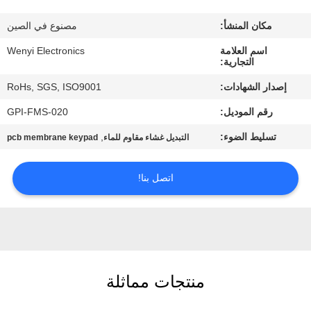
مكان المنشأ:
مصنوع في الصين
مراقبة
اسم العلامة
Wenyi Electronics
الجودة
التجارية:
إصدار الشهادات:
RoHs, SGS, ISO9001
اتصل
رقم الموديل:
GPI-FMS-020
بنا
تسليط الضوء:
,
التبديل غشاء مقاوم للماء
pcb membrane keypad
اطلب
اتصل بنا!
اقتباس
خريطة
الموقع
منتجات مماثلة
PRIVACY