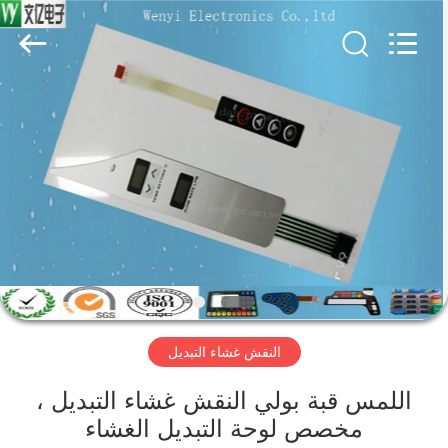
Jinyuanhang
Electronic
Technology
Co.,
Ltd.
All
Rights
Reserved.
الصفحة
الرئيسية
منتجات
معلومات
عنا
النقش غشاء التبديل
جولة
في
اللمس قبة بولي النقش غشاء التبديل ،
مخصص لوحة التبديل الغشاء
المعمل