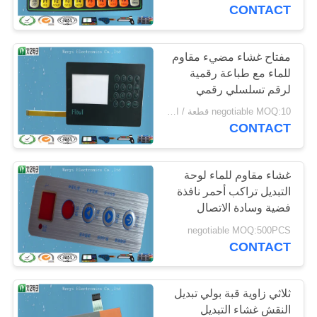
CONTACT
مراقبة
الجودة
مفتاح غشاء مضيء مقاوم
للماء مع طباعة رقمية
لرقم تسلسلي رقمي
اتصل
negotiable MOQ:10 قطعة / الوحدة
بنا
CONTACT
اطلب
غشاء مقاوم للماء لوحة
التبديل تراكب أحمر نافذة
اقتباس
فضية وسادة الاتصال
negotiable MOQ:500PCS
خريطة
CONTACT
الموقع
ثلاثي زاوية قبة بولي تبديل
PRIVACY
النقش غشاء التبديل