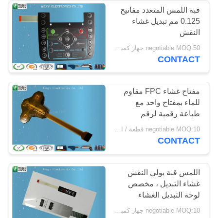
قبة اللمس المتعدد مفاتيح
0.125 مم تبديل غشاء
النقش
negotiable MOQ:50 جهاز كمبيوتر شخصى
CONTACT
مفتاح غشاء FPC مقاوم
للماء بمفتاح واحد مع
طباعة رقمية لرقم
تسلسلي رقمي
negotiable MOQ:10 قطعة / الوحدة
CONTACT
اللمس قبة بولي النقش
غشاء التبديل ، مخصص
لوحة التبديل الغشاء
negotiable MOQ:10 جهاز كمبيوتر شخصى / الكثير