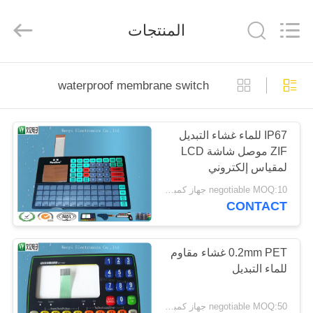
WenYI
Electronics
Electronics
المنتجات
Co.,Ltd.
All
Rights
Reserved.
الصفحة
waterproof membrane switch
الرئيسية
IP67 للماء غشاء التبديل
منتجات
ZIF موصل شاشة LCD
لمقياس إلكتروني
معلومات
negotiable MOQ:10 جهاز كمبيوتر شخصى / الكثير
CONTACT
عنا
جولة
0.2mm PET غشاء مقاوم
للماء التبديل
في
المعمل
negotiable MOQ:50 جهاز كمبيوتر شخصى