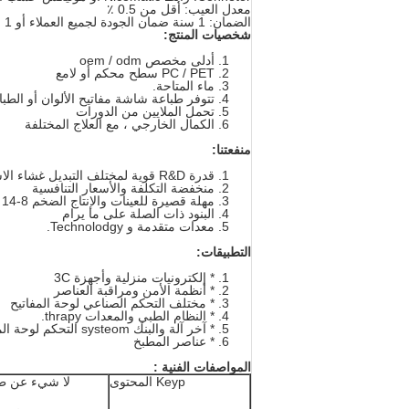
معدل العيب: أقل من 0.5 ٪
الضمان: 1 سنة ضمان الجودة لجميع العملاء أو 1 مليون مرة opeation العمر
شخصيات المنتج:
أدلى مخصص oem / odm
PC / PET سطح محكم أو لامع
ماء المتاحة.
تتوفر طباعة شاشة مفاتيح الألوان أو الطبا
تحمل الملايين من الدورات
الكمال الخارجي ، مع العلاج المختلفة
منفعتنا:
قدرة R&D قوية لمختلف التبديل غشاء الاستخدام الصناعي
منخفضة التكلفة والأسعار التنافسية
مهلة قصيرة للعينات والإنتاج الضخم 8-14 أيام عمل.
البنود ذات الصلة على ما يرام
معدات متقدمة و Technolodgy.
التطبيقات:
* إلكترونيات منزلية وأجهزة 3C
* أنظمة الأمن ومراقبة العناصر
* مختلف التحكم الصناعي لوحة المفاتيح
* النظام الطبي والمعدات thrapy.
* آخر آلة والبنك systeom التحكم لوحة المفاتيح
* عناصر المطبخ
المواصفات
الفنية
:
Keyp المحتوى
لا شيء عن ط