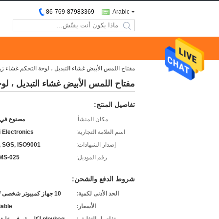
86-769-87983369
Arabic
search
مفتاح اللمس الأبيض غشاء التبديل ، لوحة التحكم غشاء زر تنقش 
مفتاح اللمس الأبيض غشاء التبديل ، لوحة ا
تفاصيل المنتج:
مكان المنشأ:
مصنوع في 
اسم العلامة التجارية:
 Electronics
إصدار الشهادات:
 SGS, ISO9001
رقم الموديل:
MS-025
شروط الدفع والشحن:
الحد الأدنى لكمية:
10 جهاز كمبيوتر شخصى / الكثير
الأسعار:
iable