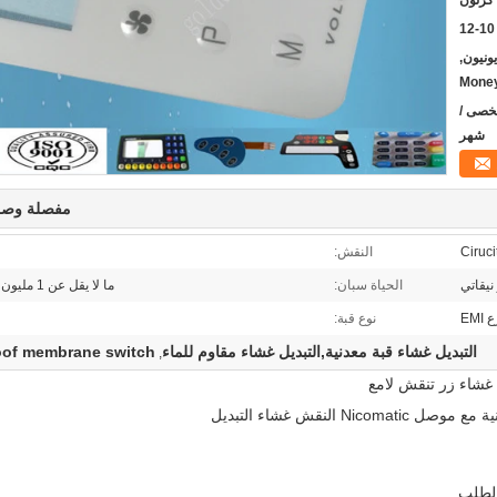
يسترن يونيون,
Mone
ر شخصى /
شهر
مفصلة وصف
النقش:
نيقاتي
الحياة سبان:
ما لا يقل عن 1 مليون مرة العملية
 EMI
نوع قبة:
التبديل غشاء قبة معدنية,التبديل غشاء مقاوم للماء
oof membrane switch
,
 غشاء زر تنقش لامع