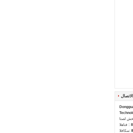
لاتصال
Donggua
Technol
ل شخص:
8
الهاتف ::
الفاكس: