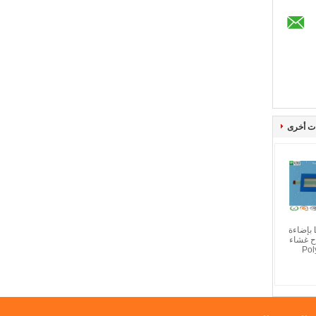
ت أخرى
ضوء جانبي LED بإضاءة
ح غشاء