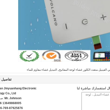
,
ئي الفينيل متعدد الكلور غشاء لوحة المفاتيح
التبديل غشاء مقاوم للماء
تفاصيل ا
ل استفسارك مباشرة لنا
n Jinyuanhang Electronic
ogy Co., Ltd
Mr. Johnson
اتص
6 13649868005
86-769-87925876