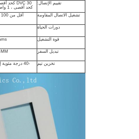
تقييم الإتصال:
كحد أقصى ، 1 واط كحد أقصى
تشغيل الاتصال المقاومة
أقل من 100 أوم نموذجي
دورات الحياة
قوة التشغيل
ams
تبديل السفر
4MM-
تخزين تيم