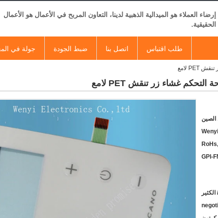
إرضاء العملاء هو الميدالية الذهبية لدينا، التعاون المربح في الأعمال هو الأعمال
الحقيقية.
طلب اقتباس
اتصل بنا
ضبط الجودة
جولة في الم
PET لامع
لتحكم غشاء زر تنقش PET لامع
الصين
Wenyi
RoHs,
GPI-F
negot