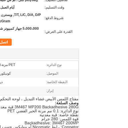
تفاصيل التغليف:
ploybag لكل ، ثم في علبة كرتون
وقت التسليم:
أيام العمل 10-12
T/T, L/C, D/A, D/P, و
شروط الدفع:
yGram
5،000،000 جهاز كمبيوت
القدرة على العرض:
اتصل
نوع الدائرة:
PET مرنة Cirucit
الموصل:
كونيكور 
النقطة الخاصة:
درع
إبراز:
مفتاح اللمس الأبيض غشاء التبديل ، لوحة التحكم
وصف السلعة:
3M467 MP200 Backadhesive 280G قبة معدنية مع موصل Nicomatic النقش غشاء التبديل
نوع الدائرة: 0.1 مم مرنة الحبر الفضي PET
نقطة خاصة: قبة معدنية
قوة اللمس: 280 جرام
Backadhesive: 3M467 200MP
Connetor: رابط Nicomatic أو موليكس حسب الطلب