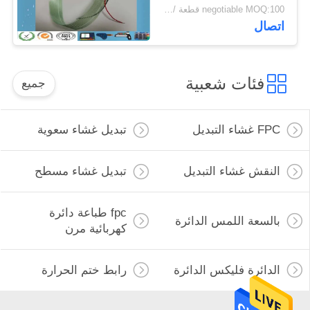
negotiable MOQ:100 قطعة / الوحدة
اتصال
فئات شعبية
جميع
FPC غشاء التبديل
تبديل غشاء سعوية
النقش غشاء التبديل
تبديل غشاء مسطح
fpc طباعة دائرة
بالسعة اللمس الدائرة
كهربائية مرن
الدائرة فليكس الدائرة
رابط ختم الحرارة