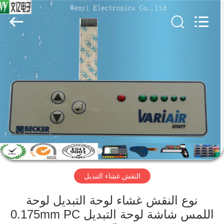
Jinyuanhang
Electronic
Technology
Co.,
Ltd.
All
Rights
Reserved.
الصفحة
الرئيسية
منتجات
معلومات
عنا
النقش غشاء التبديل
جولة
في
نوع النقش غشاء لوحة التبديل لوحة
اللمس شاشة لوحة التبديل 0.175mm PC
المعمل