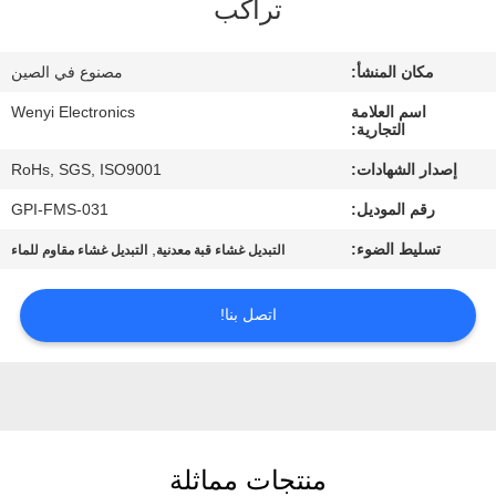
تراكب
مراقبة
مكان المنشأ:
مصنوع في الصين
الجودة
اسم العلامة
Wenyi Electronics
التجارية:
اتصل
إصدار الشهادات:
RoHs, SGS, ISO9001
بنا
رقم الموديل:
GPI-FMS-031
تسليط الضوء:
,
التبديل غشاء قبة معدنية
التبديل غشاء مقاوم للماء
اطلب
اقتباس
اتصل بنا!
خريطة
الموقع
منتجات مماثلة
PRIVACY