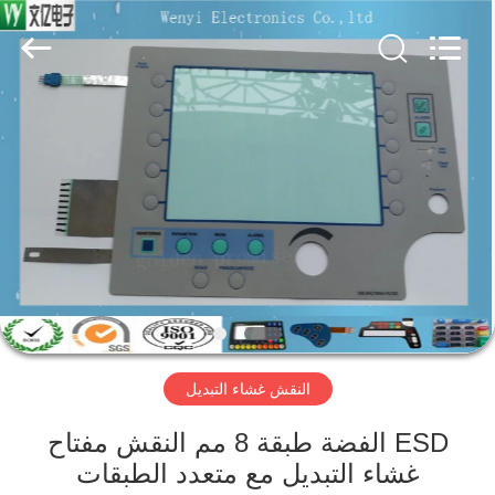
Jinyuanhang
Electronic
Technology
Co.,
Ltd.
All
Rights
Reserved.
الصفحة
الرئيسية
منتجات
معلومات
عنا
النقش غشاء التبديل
جولة
في
ESD الفضة طبقة 8 مم النقش مفتاح
غشاء التبديل مع متعدد الطبقات
المعمل