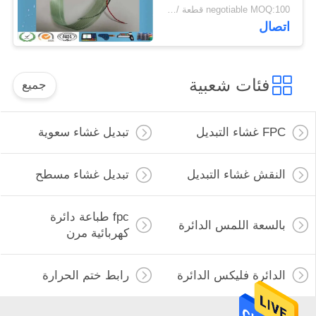
negotiable MOQ:100 قطعة / الوحدة
اتصال
فئات شعبية
جميع
FPC غشاء التبديل
تبديل غشاء سعوية
النقش غشاء التبديل
تبديل غشاء مسطح
fpc طباعة دائرة
بالسعة اللمس الدائرة
كهربائية مرن
الدائرة فليكس الدائرة
رابط ختم الحرارة