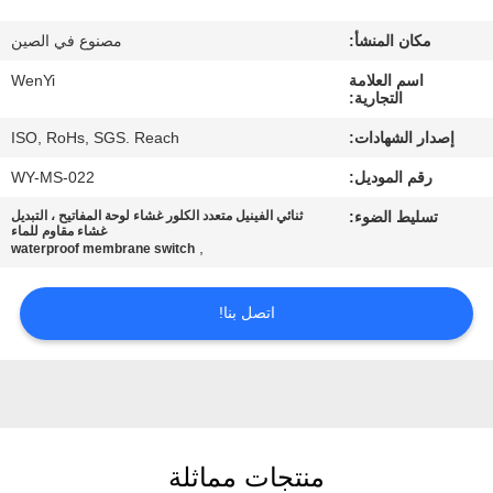
مكان المنشأ:
مصنوع في الصين
مراقبة
اسم العلامة
WenYi
الجودة
التجارية:
إصدار الشهادات:
ISO, RoHs, SGS. Reach
اتصل
رقم الموديل:
WY-MS-022
بنا
تسليط الضوء:
ثنائي الفينيل متعدد الكلور غشاء لوحة المفاتيح ، التبديل
غشاء مقاوم للماء
,
waterproof membrane switch
اطلب
اقتباس
اتصل بنا!
خريطة
الموقع
منتجات مماثلة
PRIVACY