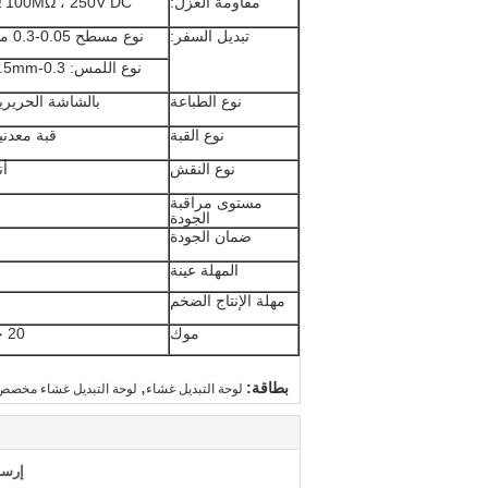
مقاومة العزل:
 100MΩ ، 250V DC
تبديل السفر:
نوع مسطح 0.05-0.3 مم
نوع اللمس: 0.3-1.5mm
نوع الطباعة
بالشاشة الحريري
نوع القبة
قبة معدني
نوع النقش
أن
مستوى مراقبة
الجودة
ضمان الجودة
المهلة عينة
مهلة الإنتاج الضخم
موك
20 جهاز كمبيوتر شخصى / الكثير ، قد تكون مختلفة حسب المواصفات
,
بطاقة:
لوحة التبديل غشاء
لوحة التبديل غشاء مخصص
إرسا