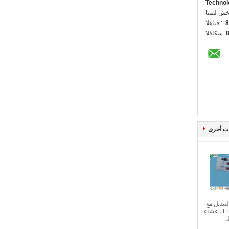
Technol
ل شخص:
8
الهاتف ::
الفاكس:
ت أخرى
تبديل مع
شاشة عرض LED ، غشاء
ل