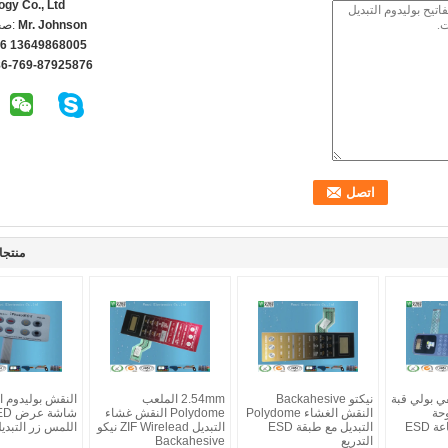
ogy Co., Ltd
Mr. Johnson
اتص
6 13649868005
86-769-87925876
منتجا
ي بولي قبة
نيكتو Backahesive
2.54mm الملعب
النقش بوليدوم ال
وحة
النقش الغشاء Polydome
Polydome النقش غشاء
المفاتيح مع طباعة ESD
التبديل مع طبقة ESD
التبديل ZIF Wirelead نيكو
اللمس زر التبدي
التدريع
Backahesive