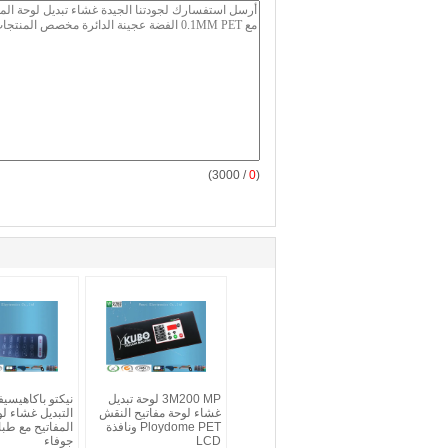
/ 3000)
0
(
3M200 MP لوحة تبديل
نيكتو باكاهيسيف
غشاء لوحة مفاتيح النقش
التبديل غشاء ل
Ploydome PET ونافذة
LCD
جوفاء