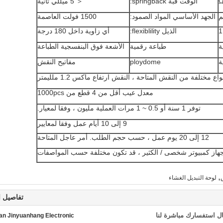
Ω
الوقت قبة springback:
＜ 5 ميللي ثانية
الجهد الأساسي المواد الصمود:
1500 فولت العاصمة
الذيل flexiblility:
أي زاوية داخل 180 درجة
ة
طباعة رقمية
الأشعة فوق البنفسجية الطباعة
ة
ploydome
مفاتيح النقش
واع مختلفة من النقش المتاحة ، النقش ارتفاع ماكس 1.2 ملليمتر
معدل عيب أقل من 4 قطع من 1000pcs
توفر 1 سنة أو 0.5 ~ 1 مرات العملية مليون ، وفقا لمعيار.
9 إلى 10 أيام عمل وفقا لمعايير
12 إلى 20 يوم عمل ، حسب حجم الطلب.
أمر عاجل المتاحة
,
لوحة التبديل الغشاء
تفاصيل ا
ل استفسارك مباشرة لنا
n Jinyuanhang Electronic