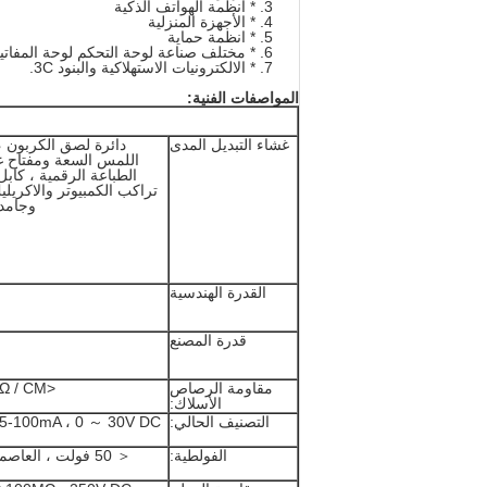
* أنظمة الهواتف الذكية
* الأجهزة المنزلية
* انظمة حماية
* مختلف صناعة لوحة التحكم لوحة المفاتي
* الالكترونيات الاستهلاكية والبنود 3C.
المواصفات الفنية:
غشاء التبديل المدى
دائرة لصق الكربون ،
اللمس السعة ومفتاح غ
وجامد 
القدرة الهندسية
قدرة المصنع
مقاومة الرصاص
<1Ω / CM
الأسلاك:
التصنيف الحالي:
5-100mA ، 0 ～ 30V DC
الفولطية:
＜ 50 فولت ، العاصمة