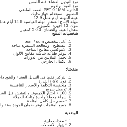
نوع التبديل الغشاء: قبة اللمس
نوع القبة: بولدوم
الدائرة: PET 0.1MM الفضة الماضي
التطبيق: استخدام جهاز تدليك
عينة المهلة: أيام عمل 9-12
مهلة الإنتاج الضخم: مهلة القياسية 9-14 أيام عمل
موك: 10 أجهزة الكمبيوتر
معدل العيب والضمان: 0.3 ٪ كمعيار
شخصيات المنتج
أدلى مخصص oem / odm
التسطيح ، ومعالجة السنفرة متاحة
الايبوكسي مفاتيح المتاحة
تتوفر طباعة شاشة مفاتيح الألوان
تحمل الملايين من الدورات
الكمال الخارجي
منفعتنا:
التركيز فقط في التبديل الغشاء والبنود ذا
قوي r & d القدرة
منخفضة التكلفة والأسعار التنافسية
توصيل سريع
100 ٪ اختبار الكمبيوتر والتفتيش قبل الشحن
شراء محطة واحدة متاحة للعملاء
تصميم حل كامل المتاحة
جميع المنتجات توفر ضمان الجودة سنة وا
الوضعية
* معدات طبية
* جهاز الاتصالات