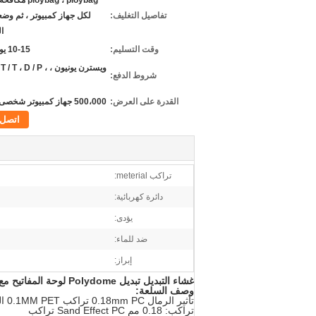
ploybag ، ploybag
تفاصيل التغليف:
لكل جهاز كمبيوتر ، ثم و
ا
وقت التسليم:
10-15 يوم عمل
ويسترن يونيون ،  T ، D / P
شروط الدفع:
القدرة على العرض:
500،000 جهاز كمبيوتر شخصى / شهر
اتصل
تراكب meterial:
دائرة كهربائية:
يؤدى:
ضد للماء:
إبراز:
غشاء التبديل تبديل Polydome لوحة المفاتيح مع 0.1MM الدائرة الفضة لصق الدائرة مخصص
وصف السلعة:
تأثير الرمال 0.18mm PC تراكب 0.1MM PET الفضة لصق دائرة اللمس النقش
تراكب: 0.18 مم Sand Effect PC تراكب