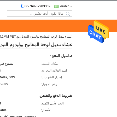
86-769-87983369
Arabic
search
غشاء تبديل لوحة المفاتيح بوليدوم التبديل مع 0.1MM PET الفضة عجينة الدائرة مخصص
غشاء تبديل لوحة المفاتيح بوليدوم التبديل مع 0.1MM PET الفضة عجينة ا
تفاصيل المنتج:
مكان المنشأ:
مصنوع في 
اسم العلامة التجارية:
i
إصدار الشهادات:
RoHs, SGS.
رقم الموديل:
S-005
شروط الدفع والشحن:
الحد الأدنى لكمية:
cs
الأسعار:
iable