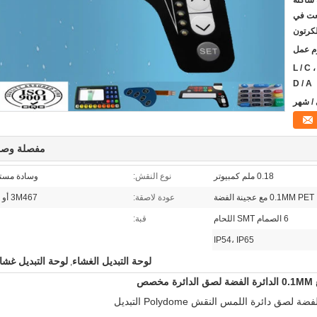
 مكافحة ساكنة
ضعت في
لكرتون
L / C ، T / ،
D / A
مفصلة وصف
0.18 ملم كمبيوتر
نوع النقش:
وسادة مستد
0.1MM PET مع عجينة الفضة
عودة لاصقة:
3M467 أو ما شابه ذلك
6 الصمام SMT اللحام
قبة:
IP54، IP65
لوحة التبديل الغشاء
لوحة التبديل غ
,
Polydome التبديل