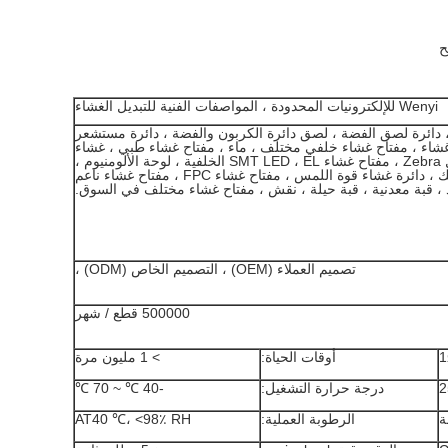
ح
Wenyi للإلكترونيات المحدودة ، المواصفات الفنية للتبديل الغشاء
 دائرة لصق الفضة ، لصق دائرة الكربون والفضة ، دائرة مستشعر
شاء ، مفتاح غشاء خلفي مختلف ، ماء ، مفتاح غشاء طبي ، غشاء
الطباعة الرقمية ، كابل Zebra ، مفتاح غشاء SMT LED ، EL الخلفية ، لوحة الألومنيوم ،
تراكب الكمبيوتر والاكريليك ، دائرة غشاء قوة اللمس ، مفتاح غشاء FPC ، مفتاح غشاء ناعم
، قبة معدنية ، قبة حيلة ، نقش ، مفتاح غشاء مختلف في السوق.
تصميم العملاء (OEM) ، التصميم الخاص (ODM) ،
500000 قطع / شهر
أوقات الحياة:
> 1 مليون مرة
2
درجة حرارة التشغيل:
-40 ℃ ~ 70 ℃
الرطوبة العملية:
AT40 ℃، <98٪ RH