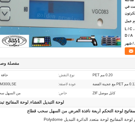
 مكافحة ساكنة
ضعت في
لكرتون
L / C ، T / ،
D / A
مفصلة وصف
0.20 مم PET
نوع النقش:
حافة 
P مع عجينة الفضة
عودة لاصقة:
3M300LSE أو ما شا
كابل موصل ZIF
خاص:
من السهل سح
لوحة التبديل الغشاء
لوحة المفاتيح تبد
,
فاتيح لوحة متعدد الدائرة التبديل Polydome