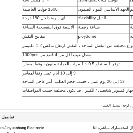
Ω
الوقت قبة springback:
＜ 5 ميللي ثانية
الجهد الأساسي المواد الصمود:
1500 فولت العاصمة
الذيل flexiblility:
أي زاوية داخل 180 درجة
ة
طباعة رقمية
الأشعة فوق البنفسجية الطباعة
ة
ploydome
مفاتيح النقش
واع مختلفة من النقش المتاحة ، النقش ارتفاع ماكس 1.2 ملليمتر
معدل عيب أقل من 4 قطع من 1000pcs
توفر 1 سنة أو 0.5 ~ 1 مرات العملية مليون ، وفقا لمعيار.
9 إلى 10 أيام عمل وفقا لمعايير
12 إلى 20 يوم عمل ، حسب حجم الطلب.
أمر عاجل المتاحة
,
لوحة التبديل الغشاء
تفاصيل ا
ل استفسارك مباشرة لنا
n Jinyuanhang Electronic