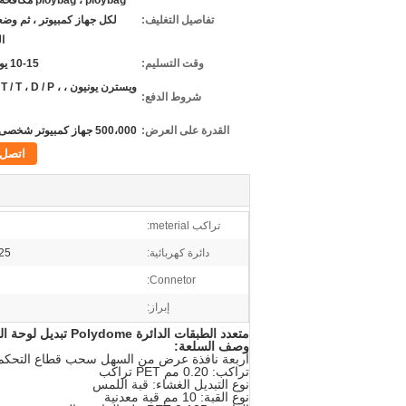
ploybag ، ploybag
تفاصيل التغليف:
لكل جهاز كمبيوتر ، ثم و
ا
وقت التسليم:
10-15 يوم عمل
ويسترن يونيون ،  T ، D / P
شروط الدفع:
القدرة على العرض:
500،000 جهاز كمبيوتر شخصى / شهر
اتصل
تراكب meterial:
دائرة كهربائية:
0.125 مم ET
Connetor:
إبراز:
متعدد الطبقات الدائرة Polydome تبديل لوحة المفاتيح لوحة التحكم أربعة نافذة العرض من السهل سحب قطاع
وصف السلعة:
أربعة نافذة عرض من السهل سحب قطاع التحكم لوحة الم
تراكب: 0.20 مم PET تراكب
نوع التبديل الغشاء: قبة اللمس
نوع القبة: 10 مم قبة معدنية