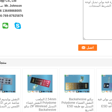
ogy Co., Ltd
Mr. Johnson
اتص
6 13649868005
86-769-87925876
منتجا
ي بولي قبة
نيكتو Backahesive
2.54mm الملعب
النقش بوليدوم ال
وحة
النقش الغشاء Polydome
Polydome النقش غشاء
المفاتيح مع طباعة ESD
التبديل مع طبقة ESD
التبديل ZIF Wirelead نيكو
اللمس زر التبدي
التدريع
Backahesive