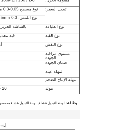
مقاومة العزل:
 100MΩ ، 250V DC
تبديل السفر:
نوع مسطح 0.05-0.3 مم
نوع اللمس: 0.3-1.5mm
نوع الطباعة
بالشاشة الحريري
نوع القبة
قبة معدني
نوع النقش
أن
مستوى مراقبة
الجودة
ضمان الجودة
المهلة عينة
مهلة الإنتاج الضخم
موك
20 جهاز كمبيوتر شخصى / الكثير ، قد تكون مختلفة حسب المواصفات
,
بطاقة:
لوحة التبديل غشاء
لوحة التبديل غشاء مخصص
إرسا