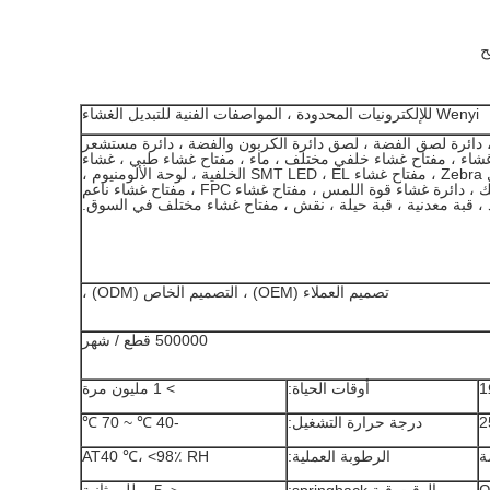
ح
Wenyi للإلكترونيات المحدودة ، المواصفات الفنية للتبديل الغشاء
 دائرة لصق الفضة ، لصق دائرة الكربون والفضة ، دائرة مستشعر
شاء ، مفتاح غشاء خلفي مختلف ، ماء ، مفتاح غشاء طبي ، غشاء
الطباعة الرقمية ، كابل Zebra ، مفتاح غشاء SMT LED ، EL الخلفية ، لوحة الألومنيوم ،
تراكب الكمبيوتر والاكريليك ، دائرة غشاء قوة اللمس ، مفتاح غشاء FPC ، مفتاح غشاء ناعم
، قبة معدنية ، قبة حيلة ، نقش ، مفتاح غشاء مختلف في السوق.
تصميم العملاء (OEM) ، التصميم الخاص (ODM) ،
500000 قطع / شهر
أوقات الحياة:
> 1 مليون مرة
2
درجة حرارة التشغيل:
-40 ℃ ~ 70 ℃
الرطوبة العملية:
AT40 ℃، <98٪ RH