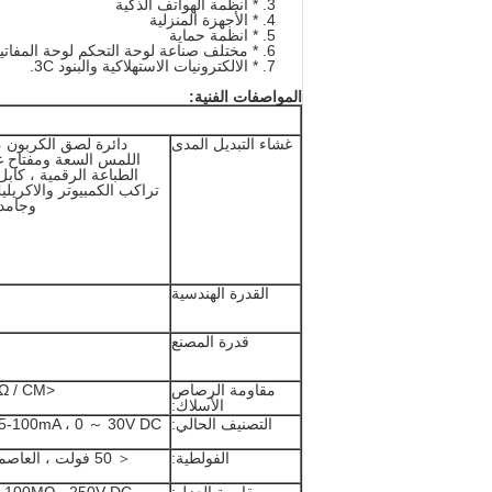
* أنظمة الهواتف الذكية
* الأجهزة المنزلية
* انظمة حماية
* مختلف صناعة لوحة التحكم لوحة المفاتي
* الالكترونيات الاستهلاكية والبنود 3C.
المواصفات الفنية:
غشاء التبديل المدى
دائرة لصق الكربون ،
اللمس السعة ومفتاح غ
وجامد 
القدرة الهندسية
قدرة المصنع
مقاومة الرصاص
<1Ω / CM
الأسلاك:
التصنيف الحالي:
5-100mA ، 0 ～ 30V DC
الفولطية:
＜ 50 فولت ، العاصمة