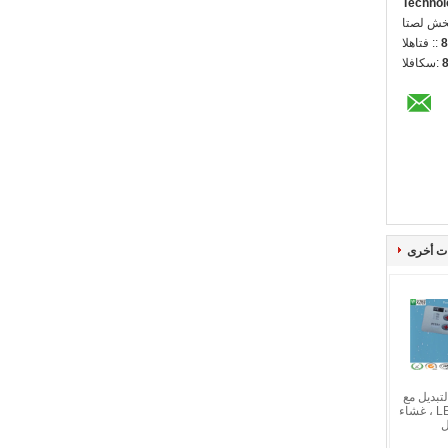
Technol
ل شخص:
8
الهاتف ::
الفاكس:
ت أخرى
تبديل مع
شاشة عرض LED ، غشاء
ل