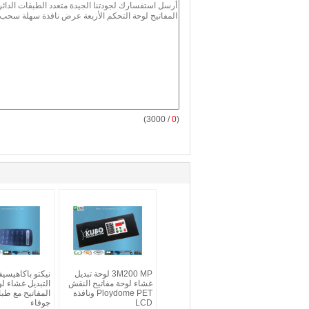
/ 3000)
0
(
3M200 MP لوحة تبديل
نيكتو باكاهيسيف
غشاء لوحة مفاتيح النقش
التبديل غشاء ل
Ploydome PET ونافذة
LCD
جوفاء