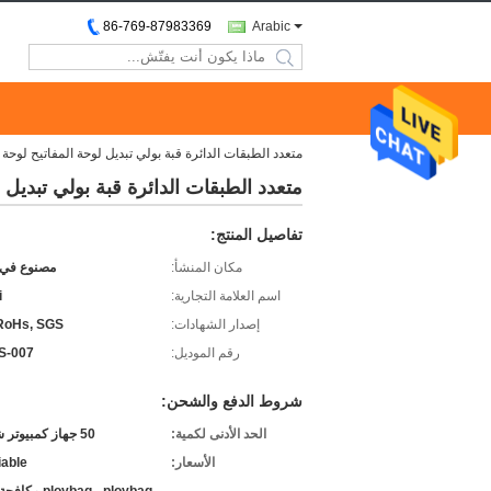
86-769-87983369
Arabic
search
متعدد الطبقات الدائرة قبة بولي تبديل لوحة المفاتيح لو
متعدد الطبقات الدائرة قبة بولي تبدي
تفاصيل المنتج:
مكان المنشأ:
مصنوع في 
اسم العلامة التجارية:
i
إصدار الشهادات:
RoHs, SGS.
رقم الموديل:
S-007
شروط الدفع والشحن:
الحد الأدنى لكمية:
50 جهاز كمبيوتر شخصى
الأسعار:
iable