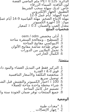
الدائرة: PET 0.125 ملم الماضي الفضة
لون النافذة: السماء الزرقاء
خاص: لديك سهلة سحب الشريط
التطبيق: الجهاز الإلكتروني
عينة المهلة: أيام عمل 9-12
مهلة الإنتاج الضخم: مهلة القياسية 9-14 أيام عمل
موك: 10 أجهزة الكمبيوتر
معدل العيب والضمان: 0.3 ٪ كمعيار
شخصيات المنتج
أدلى مخصص oem / odm
التسطيح ، ومعالجة السنفرة متاحة
الايبوكسي مفاتيح المتاحة
تتوفر طباعة شاشة مفاتيح الألوان
تحمل الملايين من الدورات
الكمال الخارجي
منفعتنا:
التركيز فقط في التبديل الغشاء والبنود ذا
قوي r & d القدرة
منخفضة التكلفة والأسعار التنافسية
توصيل سريع
100 ٪ اختبار الكمبيوتر والتفتيش قبل الشحن
شراء محطة واحدة متاحة للعملاء
تصميم حل كامل المتاحة
جميع المنتجات توفر ضمان الجودة سنة وا
الوضعية
*معدات طبية
* جهاز الاتصالات