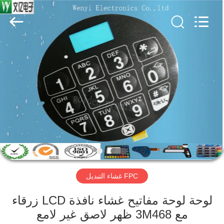
Jinyuanhang
Electronic
Technology
Co.,
Ltd.
All
Rights
Reserved.
الصفحة
الرئيسية
منتجات
معلومات
عنا
FPC غشاء التبديل
جولة
في
لوحة لوحة مفاتيح غشاء نافذة LCD زرقاء
مع 3M468 ظهر لاصق غير لامع
المعمل