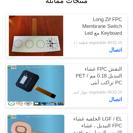
منتجات مماثلة
POLICY
Long Zif FPC
Membrane Switch
Keyboard مع Led
1.0mm الملعب 3 مفاتيح
negotiable MOQ:10 قطعة / الوحدة
اتصال
النقش FPC غشاء
التبديل 0.18 مم PET /
PC تراكب أنثى
negotiable MOQ:10 جهاز كمبيوتر شخصى / الكثير
اتصال
LGF / EL الخلفية غشاء
FPC التبديل ، غشاء
اللمس التبديل مع نافذة