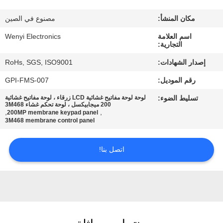
مكان المنشأ:
مصنوع في الصين
مراقبة
اسم العلامة
Wenyi Electronics
الجودة
التجارية:
إصدار الشهادات:
RoHs, SGS, ISO9001
اتصل
رقم الموديل:
GPI-FMS-007
بنا
تسليط الضوء:
لوحة لوحة مفاتيح غشائية LCD زرقاء ، لوحة مفاتيح غشائية
200 ميجابيكسل ، لوحة تحكم غشاء 3M468
,
,
200MP membrane keypad panel
اطلب
3M468 membrane control panel
اقتباس
اتصل بنا!
خريطة
الموقع
PRIVACY