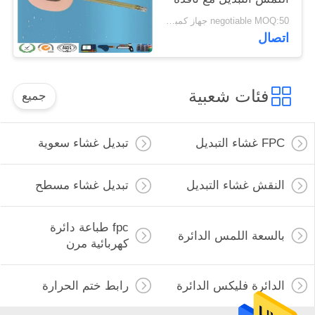
اللون
negotiable MOQ:50 جهاز كمبيوتر شخصى / الكثير
اتصال
فئات شعبية
جميع
FPC غشاء التبديل
تبديل غشاء سعوية
النقش غشاء التبديل
تبديل غشاء مسطح
fpc طباعة دائرة
بالسعة اللمس الدائرة
كهربائية مرن
الدائرة فليكس الدائرة
رابط ختم الحرارة