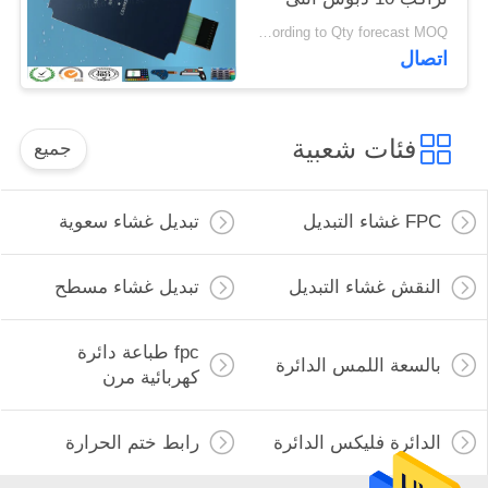
موصل 3M468MP
Negotiable according to Qty forecast MOQ:قابل للتفاوض
اتصال
فئات شعبية
جميع
FPC غشاء التبديل
تبديل غشاء سعوية
النقش غشاء التبديل
تبديل غشاء مسطح
fpc طباعة دائرة
بالسعة اللمس الدائرة
كهربائية مرن
الدائرة فليكس الدائرة
رابط ختم الحرارة