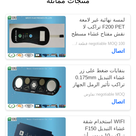
منتجات مماثلة
POLICY
لمسة نهائية غير لامعة
F200 PET تراكب لا
نقش مفتاح غشاء مسطح
negotiable MOQ:100 قطعة / الوحدة
اتصال
بنفايات ضغط على زر
غشاء التبديل 0.175mm
تراكب تأثير الرمل الجهاز
الطبي
negotiable MOQ:تفاوض
اتصال
WIFI استخدام شقة
غشاء التبديل F150
تراكب 10 دبوس أنثى