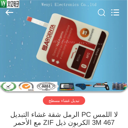
Jinyuanhang
Electronic
Technology
Co.,
Ltd.
All
Rights
Reserved.
الصفحة
الرئيسية
منتجات
معلومات
عنا
تبديل غشاء مسطح
جولة
في
لا اللمس PC الرمل شقة غشاء التبديل
3M 467 الكربون ذيل ZIF مع الأحمر
المعمل