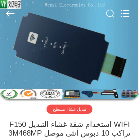
Jinyuanhang
Electronic
Technology
Co.,
Ltd.
All
Rights
Reserved.
الصفحة
الرئيسية
منتجات
معلومات
عنا
تبديل غشاء مسطح
جولة
في
WIFI استخدام شقة غشاء التبديل F150
تراكب 10 دبوس أنثى موصل 3M468MP
المعمل