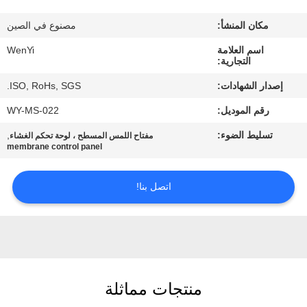
مكان المنشأ:
مصنوع في الصين
مراقبة
اسم العلامة
WenYi
الجودة
التجارية:
إصدار الشهادات:
ISO, RoHs, SGS.
اتصل
رقم الموديل:
WY-MS-022
بنا
تسليط الضوء:
,
مفتاح اللمس المسطح ، لوحة تحكم الغشاء
membrane control panel
اطلب
اقتباس
اتصل بنا!
خريطة
الموقع
منتجات مماثلة
PRIVACY