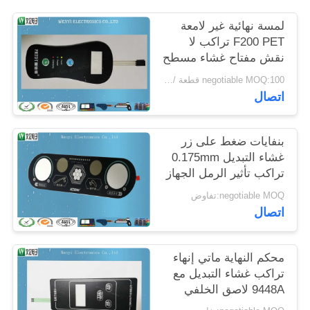
POLICY
لمسة نهائية غير لامعة
F200 PET تراكب لا
نقش مفتاح غشاء مسطح
negotiable MOQ:100 قطعة / الوحدة
اتصال
بنفايات ضغط على زر
غشاء التبديل 0.175mm
تراكب تأثير الرمل الجهاز
الطبي
negotiable MOQ:تفاوض
اتصال
محكم النهاية ماتي إنهاء
تراكب غشاء التبديل مع
9448A لاصق الخلفي