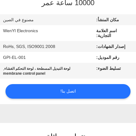
10000 ساعة عمر
مراقبة
مكان المنشأ:
مصنوع في الصين
الجودة
اسم العلامة
WenYI Electronics
التجارية:
اتصل
إصدار الشهادات:
RoHs, SGS, ISO9001:2008
بنا
رقم الموديل:
GPI-EL-001
تسليط الضوء:
,
لوحة التبديل المسطحة ، لوحة التحكم الغشاء
اطلب
membrane control panel
اقتباس
اتصل بنا!
خريطة
الموقع
PRIVACY