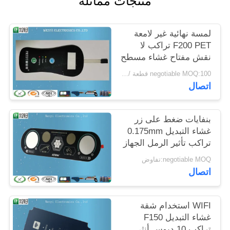
منتجات مماثلة
POLICY
لمسة نهائية غير لامعة
F200 PET تراكب لا
نقش مفتاح غشاء مسطح
negotiable MOQ:100 قطعة / الوحدة
اتصال
بنفايات ضغط على زر
غشاء التبديل 0.175mm
تراكب تأثير الرمل الجهاز
الطبي
negotiable MOQ:تفاوض
اتصال
WIFI استخدام شقة
غشاء التبديل F150
تراكب 10 دبوس أنثى