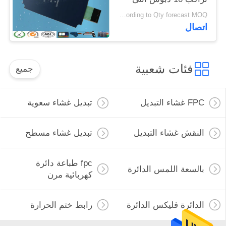
موصل 3M468MP
Negotiable according to Qty forecast MOQ:قابل للتفاوض
اتصال
فئات شعبية
جميع
FPC غشاء التبديل
تبديل غشاء سعوية
النقش غشاء التبديل
تبديل غشاء مسطح
fpc طباعة دائرة
بالسعة اللمس الدائرة
كهربائية مرن
الدائرة فليكس الدائرة
رابط ختم الحرارة