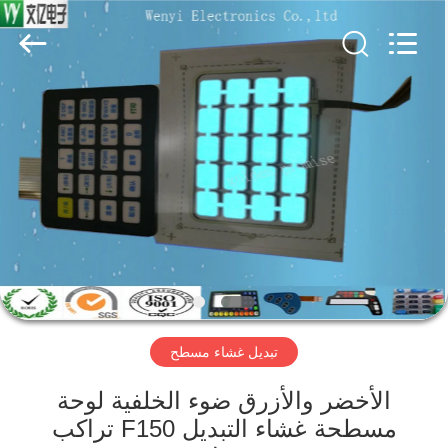
Jinyuanhang
Electronic
Technology
Co.,
Ltd.
All
Rights
Reserved.
الصفحة
الرئيسية
منتجات
معلومات
عنا
تبديل غشاء مسطح
جولة
في
الأخضر والأزرق ضوء الخلفية لوحة
مسطحة غشاء التبديل F150 تراكب
المعمل