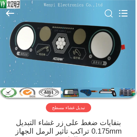
Jinyuanhang
Electronic
Technology
Co.,
Ltd.
All
Rights
Reserved.
الصفحة
الرئيسية
منتجات
معلومات
عنا
تبديل غشاء مسطح
جولة
في
بنفايات ضغط على زر غشاء التبديل
0.175mm تراكب تأثير الرمل الجهاز
المعمل