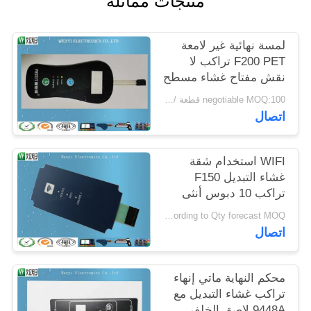
منتجات مماثلة
POLICY
لمسة نهائية غير لامعة
F200 PET تراكب لا
نقش مفتاح غشاء مسطح
negotiable MOQ:100 قطعة / الوحدة
اتصال
WIFI استخدام شقة
غشاء التبديل F150
تراكب 10 دبوس أنثى
موصل 3M468MP
Negotiable according to Qty forecast MOQ:قابل للتفاوض
اتصال
محكم النهاية ماتي إنهاء
تراكب غشاء التبديل مع
9448A لاصق الخلفي