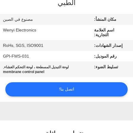
الطبي
مراقبة
مكان المنشأ:
مصنوع في الصين
الجودة
اسم العلامة
Wenyi Electronics
التجارية:
اتصل
إصدار الشهادات:
RoHs, SGS, ISO9001
بنا
رقم الموديل:
GPI-FMS-031
تسليط الضوء:
,
لوحة التبديل المسطحة ، لوحة التحكم الغشاء
اطلب
membrane control panel
اقتباس
اتصل بنا!
خريطة
الموقع
PRIVACY