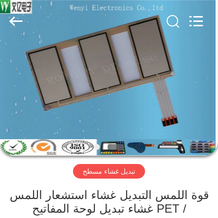
Jinyuanhang
Electronic
Technology
Co.,
Ltd.
All
Rights
Reserved.
الصفحة
الرئيسية
منتجات
معلومات
عنا
تبديل غشاء مسطح
جولة
في
قوة اللمس التبديل غشاء استشعار اللمس
/ PET غشاء تبديل لوحة المفاتيح
المعمل