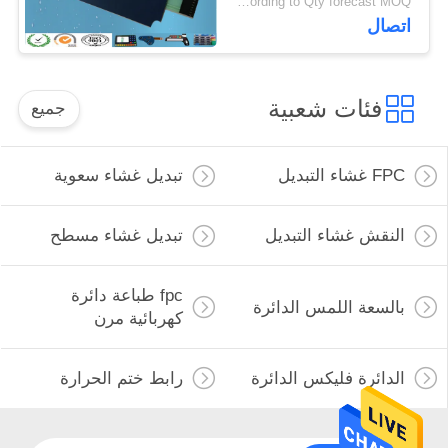
Negotiable according to Qty forecast MOQ:قابل للتفاوض
اتصال
فئات شعبية
جميع
FPC غشاء التبديل
تبديل غشاء سعوية
النقش غشاء التبديل
تبديل غشاء مسطح
fpc طباعة دائرة
بالسعة اللمس الدائرة
كهربائية مرن
الدائرة فليكس الدائرة
رابط ختم الحرارة