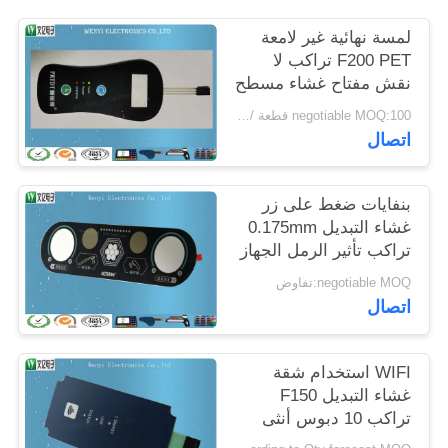
POLICY
لمسة نهائية غير لامعة
F200 PET تراكب لا
نقش مفتاح غشاء مسطح
negotiable MOQ:100 قطعة / الوحدة
اتصال
بنفايات ضغط على زر
غشاء التبديل 0.175mm
تراكب تأثير الرمل الجهاز
الطبي
negotiable MOQ:تفاوض
اتصال
WIFI استخدام شقة
غشاء التبديل F150
تراكب 10 دبوس أنثى
موصل 3M468MP