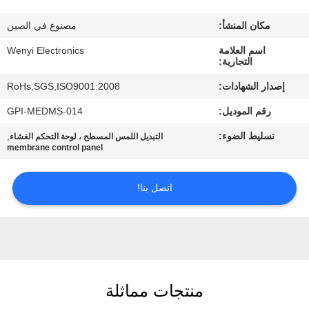
مكان المنشأ:
مصنوع في الصين
مراقبة
اسم العلامة
Wenyi Electronics
الجودة
التجارية:
إصدار الشهادات:
RoHs,SGS,ISO9001:2008
اتصل
رقم الموديل:
GPI-MEDMS-014
بنا
تسليط الضوء:
,
التبديل اللمس المسطح ، لوحة التحكم الغشاء
membrane control panel
اطلب
اقتباس
اتصل بنا!
خريطة
الموقع
منتجات مماثلة
PRIVACY