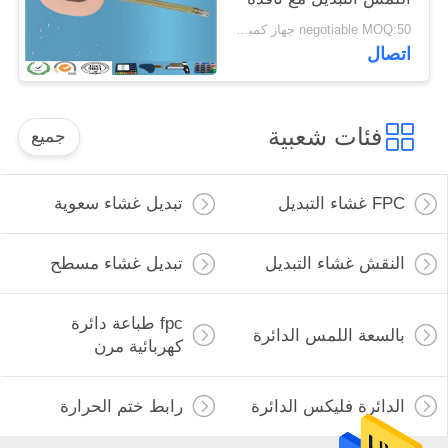
اللون
negotiable MOQ:50 جهاز كمبيوتر شخصى / الكثير
اتصال
فئات شعبية
جميع
FPC غشاء التبديل
تبديل غشاء سعوية
النقش غشاء التبديل
تبديل غشاء مسطح
fpc طباعة دائرة
بالسعة اللمس الدائرة
كهربائية مرن
الدائرة فليكس الدائرة
رابط ختم الحرارة