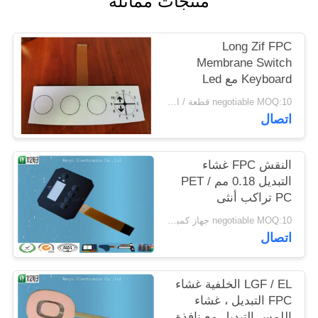
منتجات مماثلة
POLICY
Long Zif FPC
Membrane Switch
Keyboard مع Led
1.0mm الملعب 3 مفاتيح
negotiable MOQ:10 قطعة / الوحدة
اتصال
النقش FPC غشاء
التبديل 0.18 مم PET /
PC تراكب أنثى
negotiable MOQ:10 جهاز كمبيوتر شخصى / الكثير
اتصال
LGF / EL الخلفية غشاء
FPC التبديل ، غشاء
اللمس التبديل مع نافذة