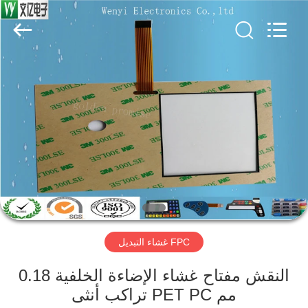
Jinyuanhang
Electronic
Technology
Co.,
Ltd.
All
Rights
Reserved.
الصفحة
الرئيسية
منتجات
معلومات
عنا
FPC غشاء التبديل
جولة
في
النقش مفتاح غشاء الإضاءة الخلفية 0.18
مم PET PC تراكب أنثى
المعمل