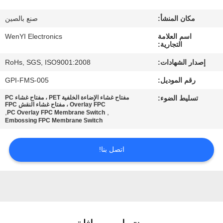
مكان المنشأ:
صنع بالصين
مراقبة
اسم العلامة
WenYI Electronics
الجودة
التجارية:
إصدار الشهادات:
RoHs, SGS, ISO9001:2008
اتصل
رقم الموديل:
GPI-FMS-005
بنا
تسليط الضوء:
مفتاح غشاء الإضاءة الخلفية PET ، مفتاح غشاء PC
Overlay FPC ، مفتاح غشاء النقش FPC
,
,
PC Overlay FPC Membrane Switch
اطلب
Embossing FPC Membrane Switch
اقتباس
اتصل بنا!
خريطة
الموقع
PRIVACY