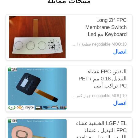
منتجات مماثلة
POLICY
Long Zif FPC
Membrane Switch
Keyboard مع Led
1.0mm الملعب 3 مفاتيح
negotiable MOQ:10 قطعة / الوحدة
اتصال
النقش FPC غشاء
التبديل 0.18 مم PET /
PC تراكب أنثى
negotiable MOQ:10 جهاز كمبيوتر شخصى / الكثير
اتصال
LGF / EL الخلفية غشاء
FPC التبديل ، غشاء
اللمس التبديل مع نافذة