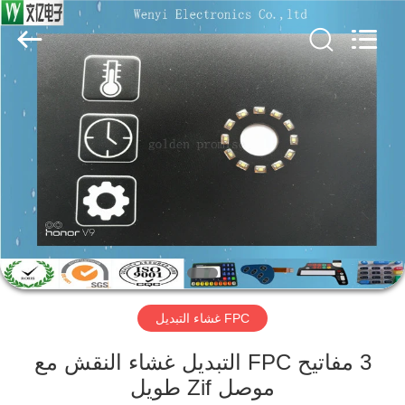
Jinyuanhang
Electronic
Technology
Co.,
Ltd.
All
Rights
Reserved.
الصفحة
الرئيسية
منتجات
معلومات
عنا
FPC غشاء التبديل
جولة
في
3 مفاتيح FPC التبديل غشاء النقش مع
موصل Zif طويل
المعمل