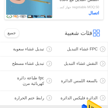
اللون
negotiable MOQ:50 جهاز كمبيوتر شخصى / الكثير
اتصال
فئات شعبية
جميع
FPC غشاء التبديل
تبديل غشاء سعوية
النقش غشاء التبديل
تبديل غشاء مسطح
fpc طباعة دائرة
بالسعة اللمس الدائرة
كهربائية مرن
الدائرة فليكس الدائرة
رابط ختم الحرارة