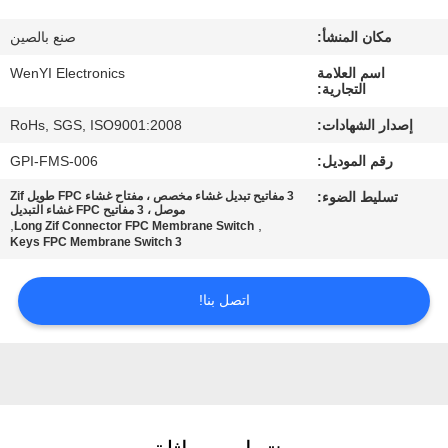
مكان المنشأ:
صنع بالصين
مراقبة
اسم العلامة
WenYI Electronics
الجودة
التجارية:
إصدار الشهادات:
RoHs, SGS, ISO9001:2008
اتصل
رقم الموديل:
GPI-FMS-006
بنا
تسليط الضوء:
3 مفاتيح تبديل غشاء مخصص ، مفتاح غشاء FPC طويل Zif
موصل ، 3 مفاتيح FPC غشاء التبديل
,
,
Long Zif Connector FPC Membrane Switch
اطلب
3 Keys FPC Membrane Switch
اقتباس
اتصل بنا!
خريطة
الموقع
PRIVACY