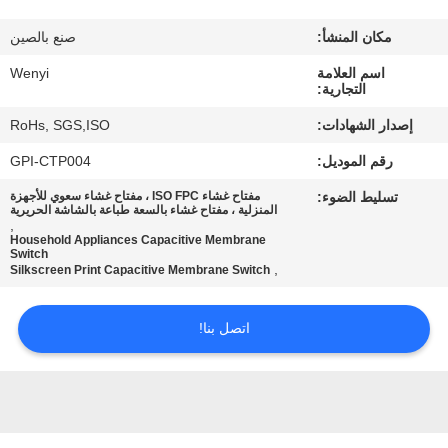
مكان المنشأ:
صنع بالصين
مراقبة
اسم العلامة
Wenyi
الجودة
التجارية:
إصدار الشهادات:
RoHs, SGS,ISO
اتصل
رقم الموديل:
GPI-CTP004
بنا
تسليط الضوء:
مفتاح غشاء ISO FPC ، مفتاح غشاء سعوي للأجهزة
المنزلية ، مفتاح غشاء بالسعة طباعة بالشاشة الحريرية
,
اطلب
Household Appliances Capacitive Membrane
Switch
,
Silkscreen Print Capacitive Membrane Switch
اقتباس
اتصل بنا!
خريطة
الموقع
PRIVACY