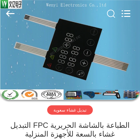
Jinyuanhang
Electronic
Technology
Co.,
Ltd.
All
Rights
Reserved.
الصفحة
الرئيسية
منتجات
معلومات
عنا
تبديل غشاء سعوية
جولة
في
الطباعة بالشاشة الحريرية FPC التبديل
غشاء بالسعة للأجهزة المنزلية
المعمل