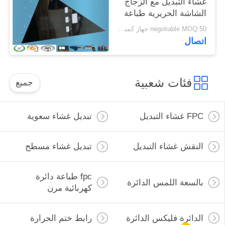
غشاء التبديل مع الزجاج
الشاشة الحريرية طباعة
الشاشة
negotiable MOQ:50 جهاز كمبيوتر شخصى
اتصال
فئات شعبية
جميع
FPC غشاء التبديل
تبديل غشاء سعوية
النقش غشاء التبديل
تبديل غشاء مسطح
fpc طباعة دائرة
بالسعة اللمس الدائرة
كهربائية مرن
الدائرة فليكس الدائرة
رابط ختم الحرارة