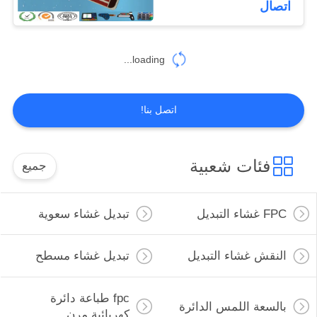
اتصال
10
القباب المعدنية عن
loading...
طريق اللمس
اتصل بنا!
فئات شعبية
جميع
13
تبديل قبة بولي
FPC غشاء التبديل
تبديل غشاء سعوية
النقش غشاء التبديل
تبديل غشاء مسطح
fpc طباعة دائرة
بالسعة اللمس الدائرة
كهربائية مرن