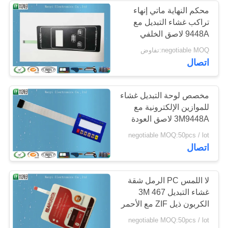
محكم النهاية ماتي إنهاء
تراكب غشاء التبديل مع
14
9448A لاصق الخلفي
negotiable MOQ:تفاوض
الدائرة فليكس الدائرة
اتصال
مخصص لوحة التبديل غشاء
للموازين الإلكترونية مع
3M9448A لاصق العودة
5
negotiable MOQ:50pcs / lot
اتصال
رابط ختم الحرارة
لا اللمس PC الرمل شقة
غشاء التبديل 3M 467
الكربون ذيل ZIF مع الأحمر
المقسى
negotiable MOQ:50pcs / lot