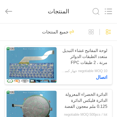
Jinyuanhang
Electronic
Technology
المنتجات
Co.,
Ltd.
All
Rights
Reserved.
الصفحة
31
جميع المنتجات
الرئيسية
FPC غشاء التبديل
لوحة المفاتيح غشاء التبديل
منتجات
متعدد الطبقات الدوائر
مرنة ، 2 طبقات FPC
معلومات
فليكس حلبة المجلس
negotiable MOQ:10 جهاز كمبيوتر شخصى / الكثير
اتصال
عنا
17
جولة
الدائرة الخضراء المعزولة
تبديل غشاء سعوية
الدائرة فليكس الدائرة
في
0.125 ملم معجون الفضة
المعمل
الطباعة للرياضة
negotiable MOQ:500pcs / lot