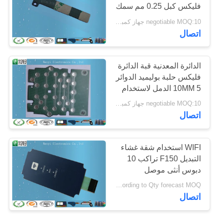
فليكس كبل 0.25 مم سمك
POLICY
مكافحة إزالة البيانات
negotiable MOQ:10 جهاز كمبيوتر شخصى / الكثير
حماية حسب الطلب
20
اتصال
بالسعة اللمس الدائرة
الدائرة المعدنية قبة الدائرة
فليكس حلبة بوليميد الدوائر
10MM 5 الدمل لاستخدام
البنك
negotiable MOQ:10 جهاز كمبيوتر شخصى / الكثير
اتصال
11
WIFI استخدام شقة غشاء
fpc طباعة دائرة
التبديل F150 تراكب 10
دبوس أنثى موصل
كهربائية مرن
3M468MP
Negotiable according to Qty forecast MOQ:قابل للتفاوض
اتصال