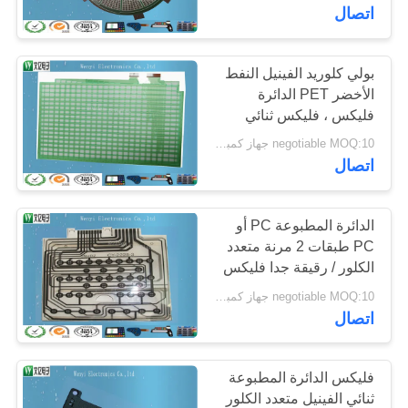
الإلكترونية دارت
اتصال
مراقبة
الجودة
بولي كلوريد الفينيل النفط
48
الأخضر PET الدائرة
فليكس ، فليكس ثنائي
النقش غشاء التبديل
اتصل
الفينيل متعدد الكلور التبدع
negotiable MOQ:10 جهاز كمبيوتر شخصى / الكثير
غشاء Keypad حلبة التبديل
بنا
اتصال
اطلب
الدائرة المطبوعة PC أو
PC طبقات 2 مرنة متعدد
اقتباس
الكلور / رقيقة جدا فليكس
13
الكلور مرنة الدائرة
negotiable MOQ:10 جهاز كمبيوتر شخصى / الكثير
خريطة
المطبوعة
اتصال
تبديل غشاء مسطح
الموقع
فليكس الدائرة المطبوعة
PRIVACY
ثنائي الفينيل متعدد الكلور