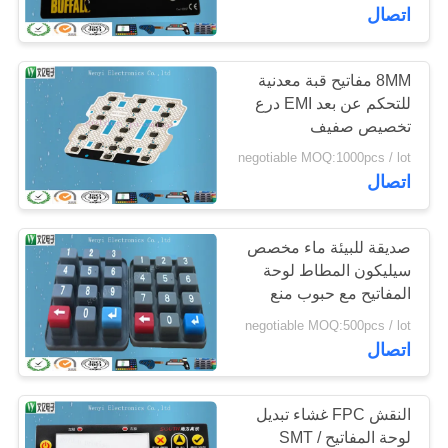
اتصال
مراقبة
الجودة
8MM مفاتيح قبة معدنية
48
للتحكم عن بعد EMI درع
تخصيص صفيف
النقش غشاء التبديل
اتصل
negotiable MOQ:1000pcs / lot
بنا
اتصال
اطلب
صديقة للبيئة ماء مخصص
سيليكون المطاط لوحة
اقتباس
المفاتيح مع حبوب منع
13
الحمل الكربون
negotiable MOQ:500pcs / lot
خريطة
اتصال
تبديل غشاء مسطح
الموقع
النقش FPC غشاء تبديل
PRIVACY
لوحة المفاتيح / SMT