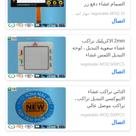
الصمام غشاء دفع زر
POLICY
التبديل
negotiable MOQ:10 جهاز كمبيوتر شخصى / الكثير
20
اتصال
بالسعة اللمس الدائرة
2mm الاكريليك تراكب
غشاء سعوية التبديل ، لوحة
التبديل اللمس غشاء
negotiable MOQ:500PCS
اتصال
11
الذاتي تراكب غشاء
fpc طباعة دائرة
الايبوكسي التبديل تراكب ،
تراكب موصل عالي
كهربائية مرن
اللمعان للشعار
negotiable MOQ:500PCS
اتصال