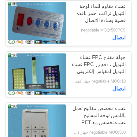
غشاء مقاوم للماء لوحة
التبديل تراكب أحمر نافذة
14
فضية وسادة الاتصال
negotiable MOQ:500PCS
الدائرة فليكس الدائرة
اتصال
جولة مفتاح FPC غشاء
التبديل ، دفع زر FPC غشاء
التبديل لمقياس إلكتروني
5
negotiable MOQ:10 جهاز كمبيوتر شخصى / الكثير
اتصال
رابط ختم الحرارة
غشاء مخصص مفاتيح تعمل
باللمس لوحة المفاتيح
غشاء تحسس مع PET
تراكب
negotiable MOQ:500 جهاز كمبيوتر لكل طلب