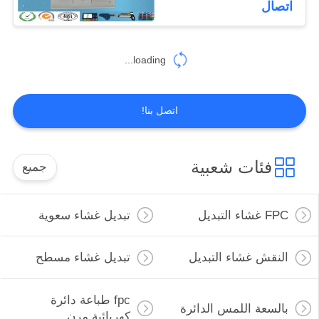
اتصال
10
القباب المعدنية عن
loading...
طريق اللمس
اتصل بنا!
فئات شعبية
جميع
13
تبديل قبة بولي
FPC غشاء التبديل
تبديل غشاء سعوية
النقش غشاء التبديل
تبديل غشاء مسطح
fpc طباعة دائرة
بالسعة اللمس الدائرة
كهربائية مرن