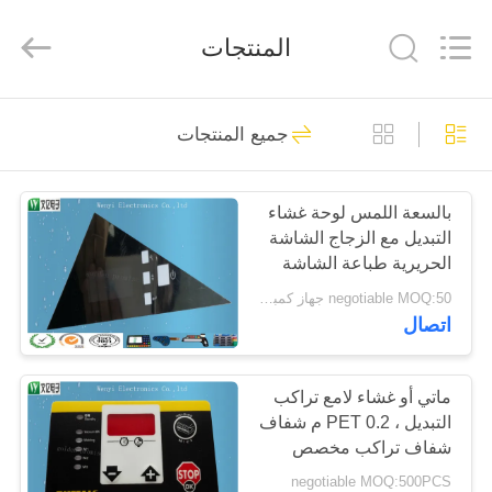
Jinyuanhang
Electronic
Technology
المنتجات
Co.,
Ltd.
All
Rights
Reserved.
الصفحة
31
جميع المنتجات
الرئيسية
FPC غشاء التبديل
بالسعة اللمس لوحة غشاء
منتجات
التبديل مع الزجاج الشاشة
الحريرية طباعة الشاشة
معلومات
negotiable MOQ:50 جهاز كمبيوتر شخصى
اتصال
عنا
17
جولة
ماتي أو غشاء لامع تراكب
تبديل غشاء سعوية
التبديل ، PET 0.2 م شفاف
في
شفاف تراكب مخصص
المعمل
negotiable MOQ:500PCS