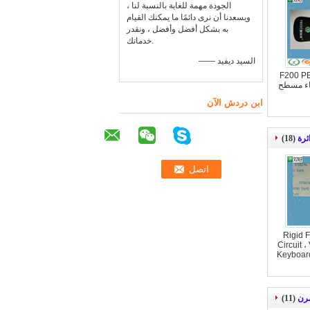
الجودة مهمة للغاية بالنسبة لنا ،
ويسعدنا أن نرى دائمًا ما يمكنك القيام
به بشكل أفضل وأفضل ، ونقدر
خدماتك.
—— السيد ديفيد
هائية غير لامعة F200 PET
اء مسطح
ابن دردش الآن
ئرة
(18)
Rigid 
Circuit 
Keyboar
(11)