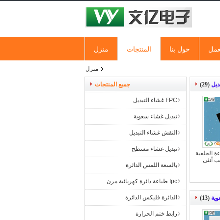
عمل
حول بنا
المنتجات
منزل
منزل
(29)
جميع المنتجات
FPC غشاء التبديل
تبديل غشاء سعوية
النقش غشاء التبديل
تبديل غشاء مسطح
ة الخلفية
بالسعة اللمس الدائرة
fpc طباعة دائرة كهربائية مرن
الدائرة فليكس الدائرة
وية
(13)
رابط ختم الحرارة