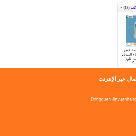
اكب
(13)
شعة فوق
 التبديل
تراكب اللون
صال عبر الإنترنت