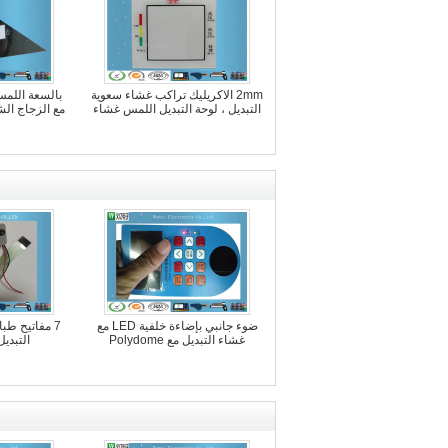
2mm الاكريليك تراكب غشاء سعوية
بالسعة اللمس
التبديل ، لوحة التبديل اللمس غشاء
مع الزجاج ال
ضوء جانبي بإضاءة خلفية LED مع
7 مفاتيح طب
غشاء التبديل مع Polydome
التبدي