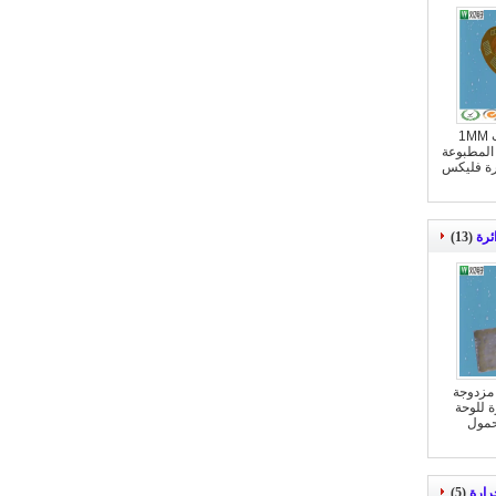
0.5 أوقية بالوعة الذهب 1MM
دوائر المطبوعة
ئرة فليكس
ئرة
(13)
 مزدوجة
ائرة للوحة
حمول
رارة
(5)