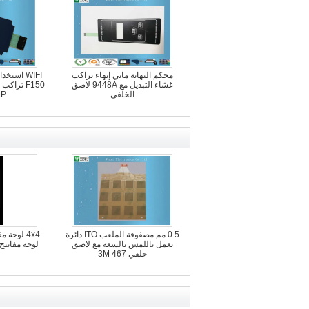
محكم النهاية ماتي إنهاء تراكب
WIFI است
غشاء التبديل مع 9448A لاصق
الخلفي
MP
0.5 مم مصفوفة الملعب ITO دائرة
4x4 لوحة 
تعمل باللمس بالسعة مع لاصق
لوحة مفاتيح
خلفي 3M 467