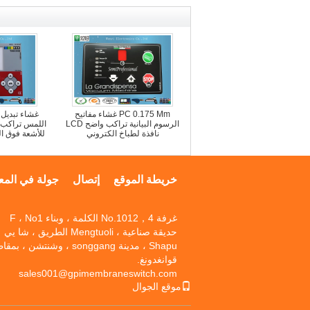
PC 0.175 Mm غشاء مفاتيح
غشاء تبديل 
الرسوم البيانية تراكب واضح LCD
اللمس تراكب م
نافذة لطباخ الكتروني
للأشعة فوق ال
خريطة الموقع
إتصال
جولة في المع
غرفة No.1012，4 الكلمة ، وبناء F ، No1
حديقة صناعية ، Mengtuoli الطريق ، شا يي
Shapu ، مدينة songgang ، وشنتشن ، ب
قوانغدونغ.
sales001@gpimembraneswitch.com
موقع الجوال