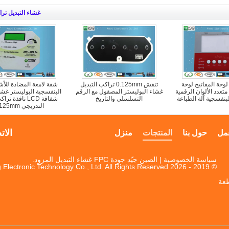
غشاء التبديل تر
لوحة المفاتيح لوحة
تنقش 0.125mm تراكب التبديل
شقة لامعة المضادة للأ
تعدد الألوان الرقمية
غشاء البوليستر المصقول مع الرقم
البنفسجية البوليستر غشاء
بنفسجية آلة الطباعة
التسلسلي والتاريخ
شفافة LCD نافذة 
التدريجي 0.125mm
الات
مل
حول بنا
المنتجات
منزل
سياسة الخصوصية
| الصين جيّد جودة FPC غشاء التبديل المزود.
© 2019 - 2026 Dongguan Jinyuanhang Electronic Technology Co., Ltd. All Rights Reserved.
مقاطعة