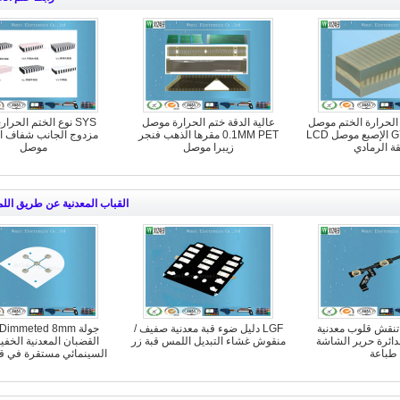
الحرارة الختم موصل
عالية الدقة ختم الحرارة موصل
SYS نوع الختم الحرا
نوع GYS / PCB الإصبع موصل LCD
0.1MM PET مقرها الذهب فنجر
مزدوج الجانب شفاف ا
ة الرمادي
زيبرا موصل
موصل
القباب المعدنية عن طريق ال
تنقش قلوب معدنية
LGF دليل ضوء قبة معدنية صفيف /
دائرة حرير الشاشة
منقوش غشاء التبديل اللمس قبة زر
القضبان المعدنية الخفي
طباعة
السينمائي مستقرة في قو