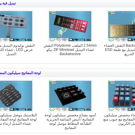
تبديل قبة ب
نيكتو Backahesive النقش الغشاء
2.54mm الملعب Polydome النقش
النقش بوليدوم التبديل 
Polydome التبديل مع طبقة ESD
غشاء التبديل ZIF Wirelead نيكو
عرض LED ، غشاء
التدريع
Backahesive
التبديل
لوحة المفاتيح سيليكون الم
 ماء مخصص سيليكون
أسود مفتاح مخصص سيليكون لوحة
البلاستيك موصل سيليكو
لمفاتيح مع حبوب منع
المفاتيح / أبيض الشاشة الحريرية
لوحة المفاتيح لوحة المفاتي
ل الكربون
الطباعة المطاط موصل لوحة
غشاء التبديل ارتداء م
المفاتيح