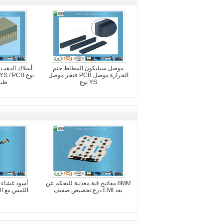
موصل سيليكون المطاط ختم
أسلاك الذهب 
الحرارة موصل PCB فنجر موصل
YS نوع
طبق
8MM مفاتيح قبة معدنية للتحكم عن
أسود غشاء 
بعد EMI درع تخصيص صفيف
اللمس مع ال