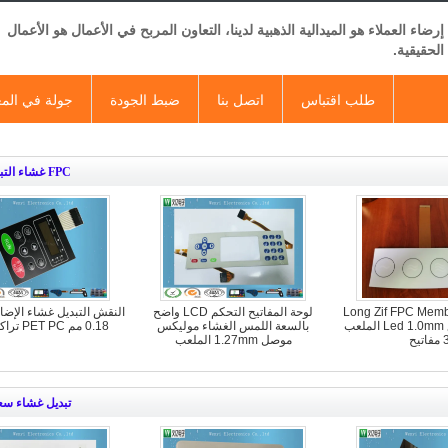
إرضاء العملاء هو الميدالية الذهبية لدينا، التعاون المربح في الأعمال هو الأعمال
الحقيقية.
طلب اقتباس
اتصل بنا
ضبط الجودة
جولة في الم
FPC غشاء التبديل
Long Zif FPC Memb
لوحة المفاتيح التحكم LCD واضح
النقش التبديل غشاء الإضاء
Keyboard مع Led 1.0mm الملعب
بالسعة اللمس الغشاء موليكس
0.18 مم PET PC تراكب أنثى
مفاتيح
موصل 1.27mm الملعب
تبديل غشاء سع