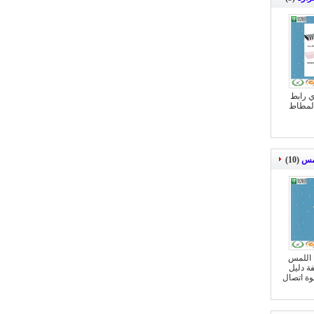
ري رابط
لمطاط
لمس
(10)
جولة Dimmeted 8mm اللمس
فة دليل
ة اتصال