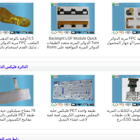
مكافحة واجهة FPC مرنة الدوائر
Backlight LGF Module Quick
ميرا أو جهاز المحمول
Turn الدوائر المرنة متعدد الطبقات
الملعب FPC مرنة ال
الدوائر المرنة الموافقة على RoHs
، تدليك القدم استخدام دا
الدائرة فليكس الدا
صص PET الدائرة الكابلات المرنة
طبقة واحدة PET فليكس حلبة
78 مفتاح سيليكون حبة
 موصل ثلاث طبقات
المجلس معجون الكربون لعبة لعبة
طبقة PET فليكس د
ESD درع
لاعب غشاء التبديل
مفاتيح الكمبيوتر الم
رابط ختم الح