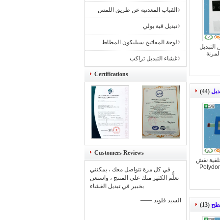
القباب المعدنية عن طريق اللمس
تبديل قبة بولي
لوحة المفاتيح سيليكون المطاط
 التبديل
لمرنة
غشاء التبديل تراكب
Certifications
ديل
(44)
Customers Reviews
إضاءة خلفية نقش
في كل مرة نتواصل معك ، يمكنني
تعلُّم الكثير منك على المنتج ، واستعن
بخبير في تبديل الغشاء
—— السيد فلويد
طح
(13)