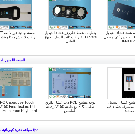
خدام شقة غشاء التبديل
بنفايات ضغط على زر غشاء التبديل
لمسة ن
F150 تراكب 10 دبوس أنثى موصل
0.175mm تراكب تأثير الرمل الجهاز
تراكب لا نقش مفتاح غش
3M468
الطبي
بالسعة اللمس الدا
مفاتيح غشاء التبديل ،
لوحة مفاتيح PCB ذات غشاء دائري
FPC Capacitive Touch
 مصفوفة غشاء قبة
صلب FPC مع طبقة V150 رفيعة
، V150 Fine Texture Pcb
معدنية
الملمس
d Membrane Keyboard
fpc طباعة دائرة كهربائية مرن