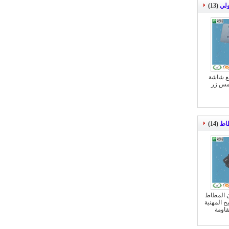
ولي
(13)
مع شاشة
 اللمس زر
طاط
(14)
ن المطاط
ح المهنية
قاومة